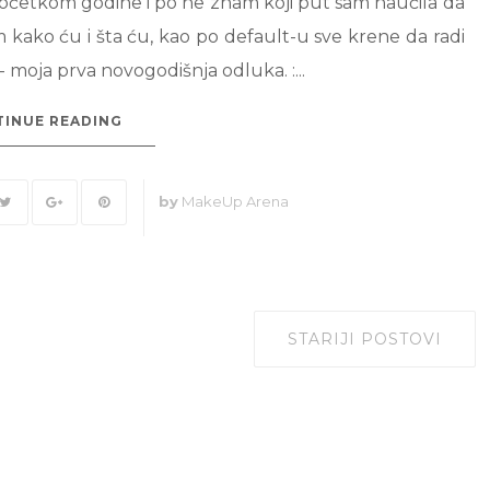
početkom godine i po ne znam koji put sam naučila da
m kako ću i šta ću, kao po default-u sve krene da radi
 - moja prva novogodišnja odluka. :...
INUE READING
by
MakeUp Arena
STARIJI POSTOVI