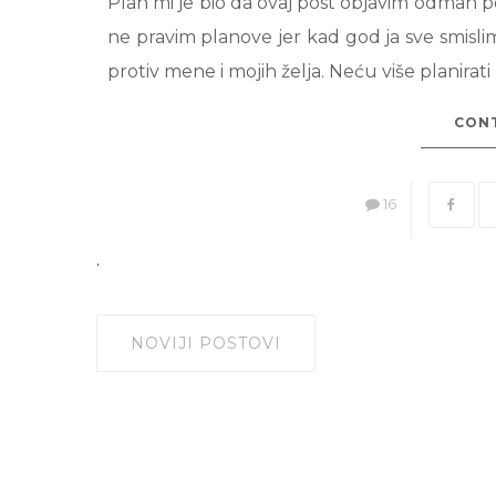
Plan mi je bio da ovaj post objavim odmah 
ne pravim planove jer kad god ja sve smisli
protiv mene i mojih želja. Neću više planirati
CONT
16
.
NOVIJI POSTOVI