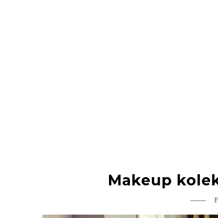
Makeup kolekc
F