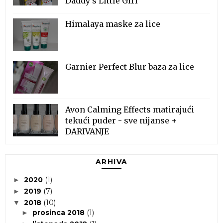
Daddy's Little Girl
Himalaya maske za lice
Garnier Perfect Blur baza za lice
Avon Calming Effects matirajući
tekući puder - sve nijanse +
DARIVANJE
ARHIVA
2020
(1)
►
2019
(7)
►
2018
(10)
▼
prosinca 2018
(1)
►