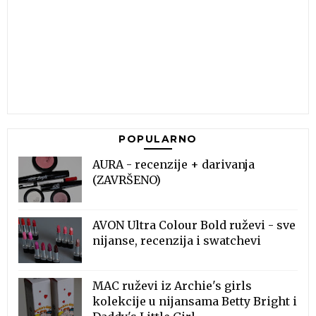
POPULARNO
AURA - recenzije + darivanja
(ZAVRŠENO)
AVON Ultra Colour Bold ruževi - sve
nijanse, recenzija i swatchevi
MAC ruževi iz Archie's girls
kolekcije u nijansama Betty Bright i