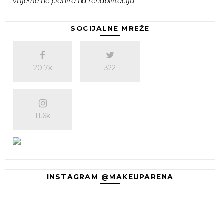
vrijeme ne planira na rehabilitaciju
SOCIJALNE MREŽE
20.7k
322
11.6k
INSTAGRAM @MAKEUPARENA