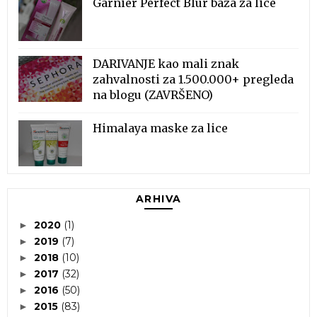
Garnier Perfect Blur baza za lice
DARIVANJE kao mali znak
zahvalnosti za 1.500.000+ pregleda
na blogu (ZAVRŠENO)
Himalaya maske za lice
ARHIVA
2020
(1)
►
2019
(7)
►
2018
(10)
►
2017
(32)
►
2016
(50)
►
2015
(83)
►