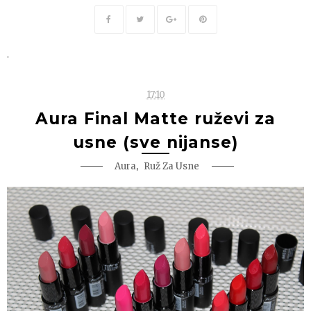
.
17:10
Aura Final Matte ruževi za
usne (sve nijanse)
,
Aura
Ruž Za Usne