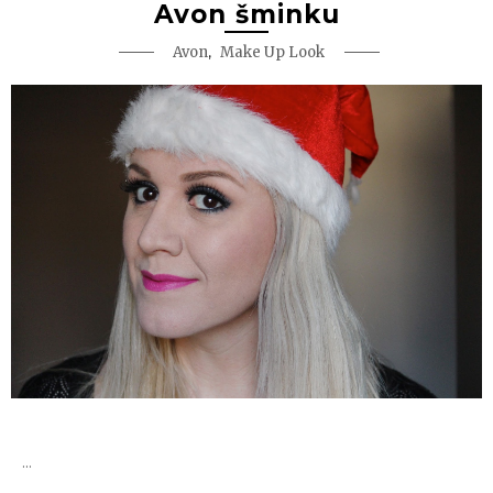
Avon šminku
,
Avon
Make Up Look
...