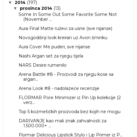
2014
(197)
▼
prosinca 2014
(13)
▼
Some In Some Out Some Favorite Some Not
(November ...
Aura Final Matte ruževi za usne (sve nijanse)
Novogodišnji look kreiran uz Avon šminku
Aura Cover Me puderi, sve nijanse
Nashi Argan set za njegu tijela
NARS Desire rumenilo
Arena Battle #8 - Proizvodi za njegu kose sa
argan...
Arena Look #8 - nadolazeće recenzije
FLORMAR Pore Minimizer iz Pin Up kolekcije (2
verz...
Top 5 kozmetičkih proizvoda bez kojih ne mogu
DARIVANJE kao mali znak zahvalnosti za
1.500.000+ ...
Flormar Delicious Lipstick Stylo i Lip Primer iz P...