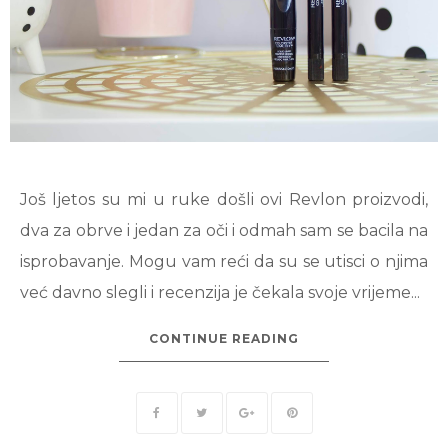
Još ljetos su mi u ruke došli ovi Revlon proizvodi,
dva za obrve i jedan za oči i odmah sam se bacila na
isprobavanje. Mogu vam reći da su se utisci o njima
već davno slegli i recenzija je čekala svoje vrijeme...
CONTINUE READING