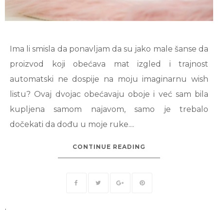
Ima li smisla da ponavljam da su jako male šanse da
proizvod koji obećava mat izgled i trajnost
automatski ne dospije na moju imaginarnu wish
listu? Ovaj dvojac obećavaju oboje i već sam bila
kupljena samom najavom, samo je trebalo
dočekati da dođu u moje ruke....
CONTINUE READING
.