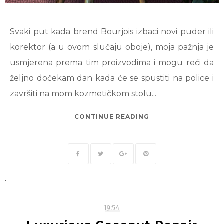
Svaki put kada brend Bourjois izbaci novi puder ili
korektor (a u ovom slučaju oboje), moja pažnja je
usmjerena prema tim proizvodima i mogu reći da
željno dočekam dan kada će se spustiti na police i
završiti na mom kozmetičkom stolu...
CONTINUE READING
.
19:54