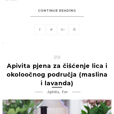
CONTINUE READING
.
17:31
Apivita pjena za čišćenje lica i
okoloočnog područja (maslina
i lavanda)
,
Apivita
Fav