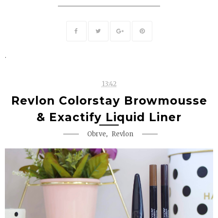
.
13:42
Revlon Colorstay Browmousse
& Exactify Liquid Liner
,
Obrve
Revlon