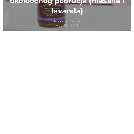
Serum i Instant Wrinkle Filler
MakeUp Arena
Feb 23, 2019
CONTINUE READING