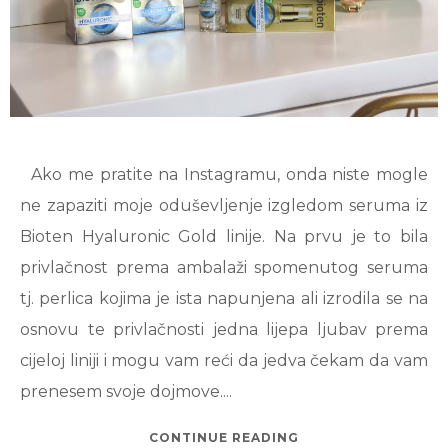
Ako me pratite na Instagramu, onda niste mogle
ne zapaziti moje oduševljenje izgledom seruma iz
Bioten Hyaluronic Gold linije. Na prvu je to bila
privlačnost prema ambalaži spomenutog seruma
tj. perlica kojima je ista napunjena ali izrodila se na
osnovu te privlačnosti jedna lijepa ljubav prema
cijeloj liniji i mogu vam reći da jedva čekam da vam
prenesem svoje dojmove....
CONTINUE READING