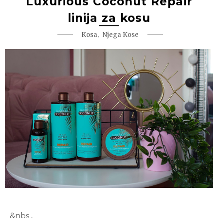
Luxurious Coconut Repair
linija za kosu
,
Kosa
Njega Kose
&nbs...