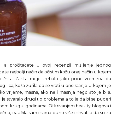
 a pročitaćete u ovoj recenziji mišljenje jednog
a je najbolji način da očistim kožu onaj način u kojem
 čista. Zaista mi je trebalo jako puno vremena da
g lica, koža žurila da se vrati u ono stanje u kojem je
ko vrijeme, masna, ako ne i masnija nego što je bila.
i je stvaralo drugi tip problema a to je da bi se puderi
ranom krugu, godinama. Otkrivanjem beauty blogova i
ečno, naučila sam i sama puno više i shvatila da su za