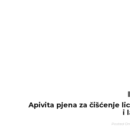
Apivita pjena za čišćenje l
i 
Posted O