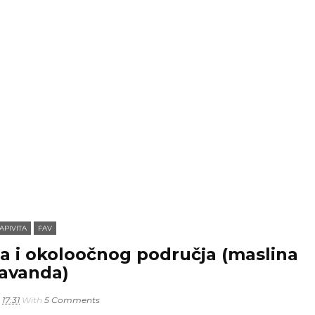
APIVITA
FAV
ica i okoloočnog područja (maslina
lavanda)
n
17:31
With
5 Comments