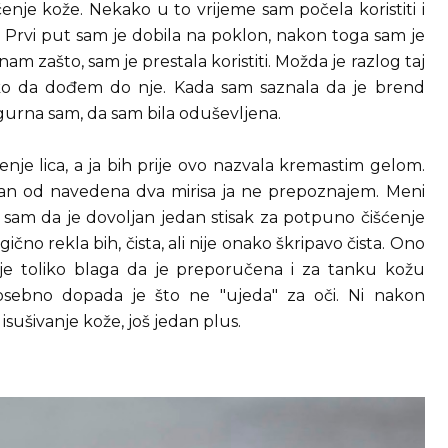
nje kože. Nekako u to vrijeme sam počela koristiti i
a. Prvi put sam je dobila na poklon, nakon toga sam je
am zašto, sam je prestala koristiti. Možda je razlog taj
kako da dođem do nje. Kada sam saznala da je brend
gurna sam, da sam bila oduševljena.
enje lica, a ja bih prije ovo nazvala kremastim gelom.
jedan od navedena dva mirisa ja ne prepoznajem. Meni
 sam da je dovoljan jedan stisak za potpuno čišćenje
gično rekla bih, čista, ali nije onako škripavo čista. Ono
 je toliko blaga da je preporučena i za tanku kožu
osebno dopada je što ne "ujeda" za oči. Ni nakon
sušivanje kože, još jedan plus.