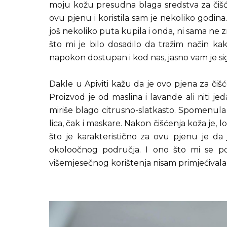
moju kožu presudna blaga sredstva za čišće
ovu pjenu i koristila sam je nekoliko godin
još nekoliko puta kupila i onda, ni sama ne zn
što mi je bilo dosadilo da tražim način 
napokon dostupan i kod nas, jasno vam je si
Dakle u Apiviti kažu da je ovo pjena za čišć
Proizvod je od maslina i lavande ali niti 
miriše blago citrusno-slatkasto. Spomenula
lica, čak i maskare. Nakon čišćenja koža je, lo
što je karakteristično za ovu pjenu je da
okoloočnog područja. I ono što mi se p
višemjesečnog korištenja nisam primjećivala i