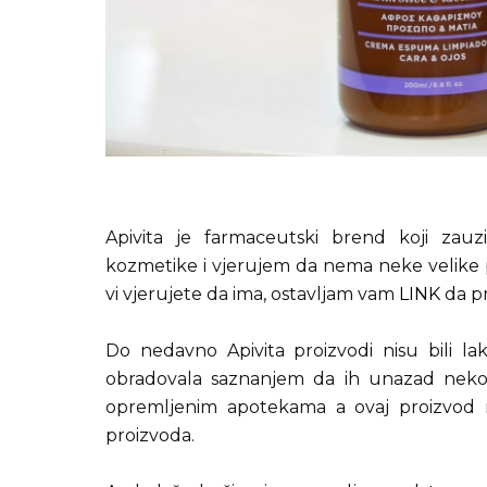
Apivita je farmaceutski brend koji zauz
kozmetike i vjerujem da nema neke velike
vi vjerujete da ima, ostavljam vam
LINK
da pr
Do nedavno Apivita proizvodi nisu bili l
obradovala saznanjem da ih unazad nekol
opremljenim apotekama a ovaj proizvod 
proizvoda.