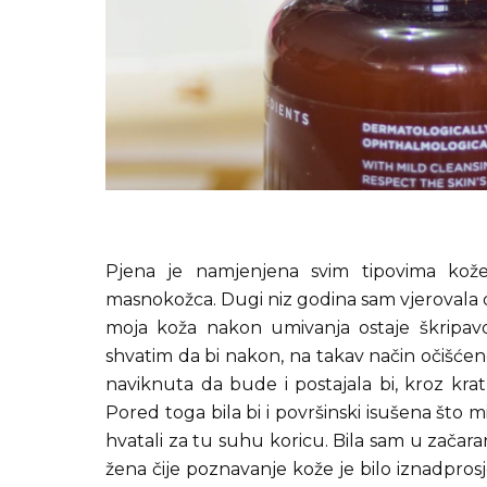
Pjena je namjenjena svim tipovima kože,
masnokožca. Dugi niz godina sam vjerovala d
moja koža nakon umivanja ostaje škripavo
shvatim da bi nakon, na takav način očišćeno
naviknuta da bude i postajala bi, kroz krat
Pored toga bila bi i površinski isušena što m
hvatali za tu suhu koricu. Bila sam u zača
žena čije poznavanje kože je bilo iznadprosj