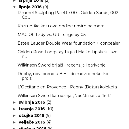
srpnja 2016
(2)
►
lipnja 2016
(9)
▼
Rimmel Sculpting Palette 001, Golden Sands, 002
Co...
Kozmetika koju ove godine nosim na more
MAC Oh Lady vs. GR Longstay 05
Estee Lauder Double Wear foundation + concealer
Golden Rose Longstay Liquid Matte Lipstick - sve
n...
Wilkinson Sword brijači - recenzija i darivanje
Debby, novi brend u BiH - dojmovi o nekoliko
proiz...
L'Occitane en Provence - Peony (Božur) kolekcija
Wilkinson Sword kampanja „Naoštri se za flert“
svibnja 2016
(2)
►
travnja 2016
(10)
►
ožujka 2016
(9)
►
veljače 2016
(4)
►
siječnja 2016
(6)
►