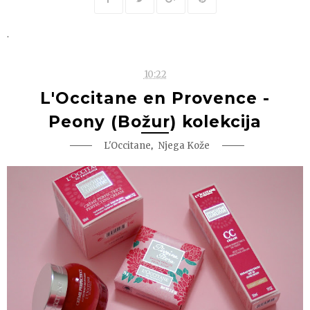
.
10:22
L'Occitane en Provence -
Peony (Božur) kolekcija
,
L'Occitane
Njega Kože