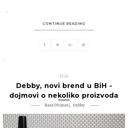
...
CONTINUE READING
.
15:24
Debby, novi brend u BiH -
dojmovi o nekoliko proizvoda
,
Base/Primeri
Debby