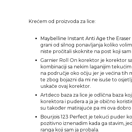
Krećem od proizvoda za lice:
Maybelline Instant Anti Age the Eraser
grani od silnog ponavljanja koliko voli
niste pročitali skoknite na post koji sam
Garnier Roll On korektor je korektor sa
kombinaciji sa nekim laganijim tekućim
na područje oko očiju jer je većina tih
te zbog bojazni da mi ne isuše to osjetlj
uskače ovaj korektor.
Artdeco baza za lice je odlična baza koja
korektora i pudera a ja je obično korist
su također matirajuće pa mi ova dobro
Bourjois 123 Perfect
je tekući puder koj
pozitivno iznenadim kada ga stavim, je
ranga koji sam ja probala.