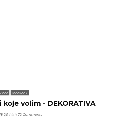
DECO
BOURJOIS
di koje volim - DEKORATIVA
18:26
With
72 Comments