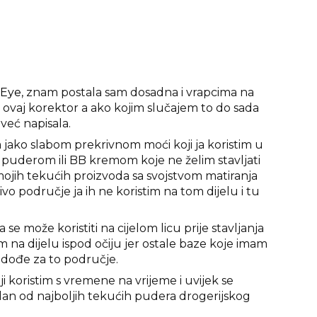
 Eye
, znam postala sam dosadna i vrapcima na
m ovaj korektor a ako kojim slučajem to do sada
 već napisala.
 jako slabom prekrivnom moći koji ja koristim u
 puderom ili BB kremom koje ne želim stavljati
 mojih tekućih proizvoda sa svojstvom matiranja
ivo područje ja ih ne koristim na tom dijelu i tu
 se može koristiti na cijelom licu prije stavljanja
im na dijelu ispod očiju jer ostale baze koje imam
 dođe za to područje.
i koristim s vremene na vrijeme i uvijek se
dan od najboljih tekućih pudera drogerijskog