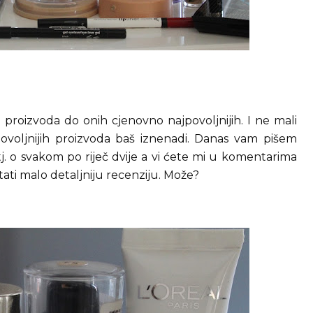
proizvoda do onih cjenovno najpovoljnijih. I ne mali
voljnijih proizvoda baš iznenadi. Danas vam pišem
j. o svakom po riječ dvije a vi ćete mi u komentarima
itati malo detaljniju recenziju. Može?