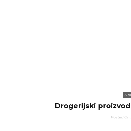
ART
Drogerijski proizvo
Posted On