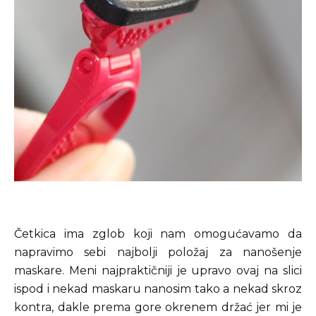
Četkica ima zglob koji nam omogućavamo da
napravimo sebi najbolji položaj za nanošenje
maskare. Meni najpraktičniji je upravo ovaj na slici
ispod i nekad maskaru nanosim tako a nekad skroz
kontra, dakle prema gore okrenem držać jer mi je