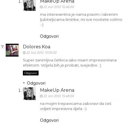
MakeUp Arena
22. kol 2013. 15:46:00
ma interesentna je nama pravim i iskrenim
ljubiteljicama šminke, mi sve novitete volimo
:-)
Odgovori
Dolores Koa
22. kol 2013. 15:05:00
Super zanimljiva četkica iako nisam impresionirana
efektom. Voljela bih je probati, svejedno. :)
Odgovori
Odgovori
MakeUp Arena
22. kol 2013. 15:48:00
na mojim trepavicama zaboravi da ćeš
vidjeti impresivna djela :-)
Odgovori