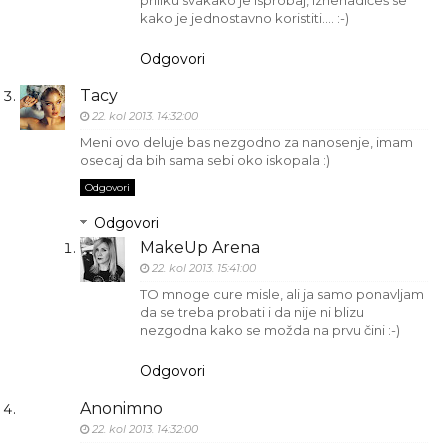
kako je jednostavno koristiti.... :-)
Odgovori
Tacy
22. kol 2013. 14:32:00
Meni ovo deluje bas nezgodno za nanosenje, imam
osecaj da bih sama sebi oko iskopala :)
Odgovori
Odgovori
MakeUp Arena
22. kol 2013. 15:41:00
TO mnoge cure misle, ali ja samo ponavljam
da se treba probati i da nije ni blizu
nezgodna kako se možda na prvu čini :-)
Odgovori
Anonimno
22. kol 2013. 14:32:00