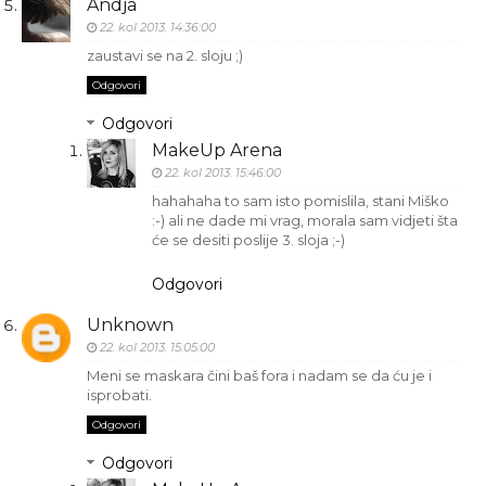
Andja
22. kol 2013. 14:36:00
zaustavi se na 2. sloju ;)
Odgovori
Odgovori
MakeUp Arena
22. kol 2013. 15:46:00
hahahaha to sam isto pomislila, stani Miško
:-) ali ne dade mi vrag, morala sam vidjeti šta
će se desiti poslije 3. sloja ;-)
Odgovori
Unknown
22. kol 2013. 15:05:00
Meni se maskara čini baš fora i nadam se da ću je i
isprobati.
Odgovori
Odgovori