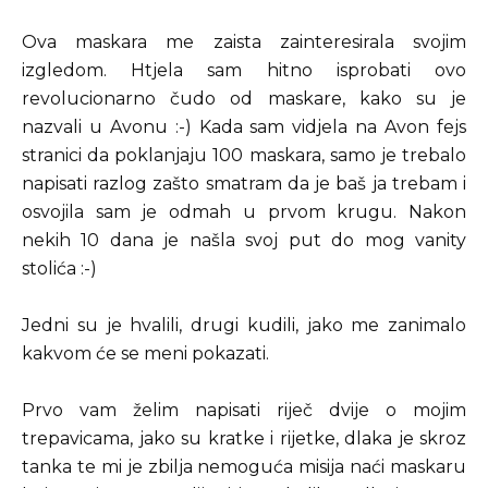
Ova maskara me zaista zainteresirala svojim
izgledom. Htjela sam hitno isprobati ovo
revolucionarno čudo od maskare, kako su je
nazvali u Avonu :-) Kada sam vidjela na Avon fejs
stranici da poklanjaju 100 maskara, samo je trebalo
napisati razlog zašto smatram da je baš ja trebam i
osvojila sam je odmah u prvom krugu. Nakon
nekih 10 dana je našla svoj put do mog vanity
stolića :-)
Jedni su je hvalili, drugi kudili, jako me zanimalo
kakvom će se meni pokazati.
Prvo vam želim napisati riječ dvije o mojim
trepavicama, jako su kratke i rijetke, dlaka je skroz
tanka te mi je zbilja nemoguća misija naći maskaru