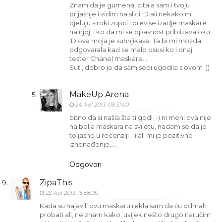
Znam da je gumena, citala sam i tvoju i
prijasnje i vidim na slici :D ali nekako mi
djeluju siroki zupci i previse izadje maskare
na njoj, i ko da mi se opasnost priblizava oku
:D ova moja je suhnjikava. Ta bi mi mozda
odgovarala kad se malo osusi ko i onaj
tester Chanel maskare...
Suti, dobro je da sam sebi ugodila s ovom :))
MakeUp Arena
24. kol 2013. 09:31:00
bitno da si našla šta ti godi ;-) ni meni ova nije
najbolja maskara na svijetu, nadam se da je
to jasno u recenziji :-) ali mi je pozitivno
iznenađenje.....
Odgovori
ZipaThis
22. kol 2013. 15:58:00
Kada su najavili ovu maskaru rekla sam da ću odmah
probati ali, ne znam kako, uvijek nešto drugo naručim