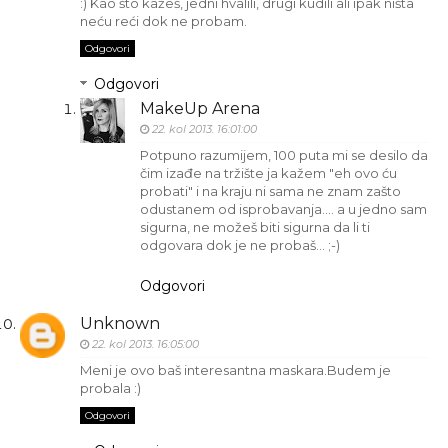
:) Kao što kažeš, jedni hvalili, drugi kudili ali ipak ništa
neću reći dok ne probam.
Odgovori
Odgovori
MakeUp Arena
22. kol 2013. 16:01:00
Potpuno razumijem, 100 puta mi se desilo da
čim izađe na tržište ja kažem "eh ovo ću
probati" i na kraju ni sama ne znam zašto
odustanem od isprobavanja.... a u jedno sam
sigurna, ne možeš biti sigurna da li ti
odgovara dok je ne probaš... ;-)
Odgovori
Unknown
22. kol 2013. 16:05:00
Meni je ovo baš interesantna maskara.Budem je
probala :)
Odgovori