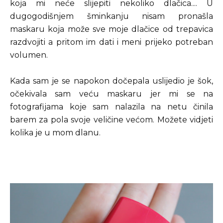
koja mi neće slijepiti nekoliko dlačica.... U
dugogodišnjem šminkanju nisam pronašla
maskaru koja može sve moje dlačice od trepavica
razdvojiti a pritom im dati i meni prijeko potreban
volumen.
Kada sam je se napokon dočepala uslijedio je šok,
očekivala sam veću maskaru jer mi se na
fotografijama koje sam nalazila na netu činila
barem za pola svoje veličine većom. Možete vidjeti
kolika je u mom dlanu.