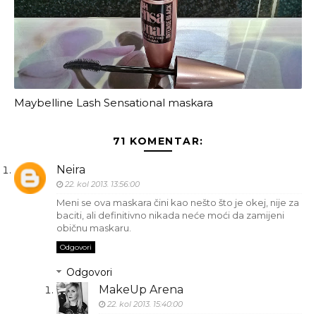
Maybelline Lash Sensational maskara
71 KOMENTAR:
Neira
22. kol 2013. 13:56:00
Meni se ova maskara čini kao nešto što je okej, nije za
baciti, ali definitivno nikada neće moći da zamijeni
običnu maskaru.
Odgovori
Odgovori
MakeUp Arena
22. kol 2013. 15:40:00