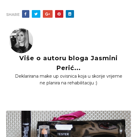
SHARE
Više o autoru bloga Jasmini
Perić...
Deklarirana make up ovisnica koja u skorije vrijeme
ne planira na rehabilitaciju :)