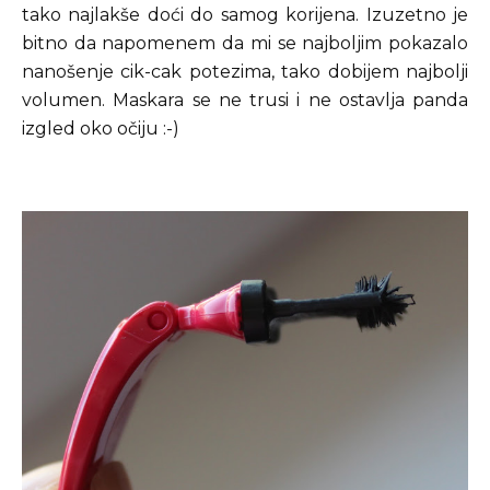
tako najlakše doći do samog korijena. Izuzetno je
bitno da napomenem da mi se najboljim pokazalo
nanošenje cik-cak potezima, tako dobijem najbolji
volumen. Maskara se ne trusi i ne ostavlja panda
izgled oko očiju :-)