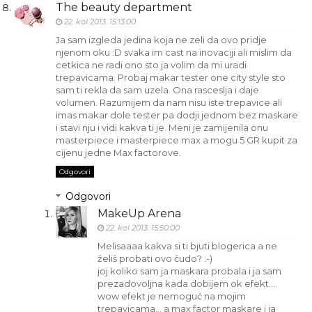
The beauty department
22. kol 2013. 15:13:00
Ja sam izgleda jedina koja ne zeli da ovo pridje
njenom oku :D svaka im cast na inovaciji ali mislim da
cetkica ne radi ono sto ja volim da mi uradi
trepavicama. Probaj makar tester one city style sto
sam ti rekla da sam uzela. Ona rasceslja i daje
volumen. Razumijem da nam nisu iste trepavice ali
imas makar dole tester pa dodji jednom bez maskare
i stavi nju i vidi kakva ti je. Meni je zamijenila onu
masterpiece i masterpiece max a mogu 5 GR kupit za
cijenu jedne Max factorove.
Odgovori
Odgovori
MakeUp Arena
22. kol 2013. 15:50:00
Melisaaaa kakva si ti bjuti blogerica a ne
želiš probati ovo čudo? :-)
joj koliko sam ja maskara probala i ja sam
prezadovoljna kada dobijem ok efekt....
wow efekt je nemoguć na mojim
trepavicama... a max factor maskare i ja