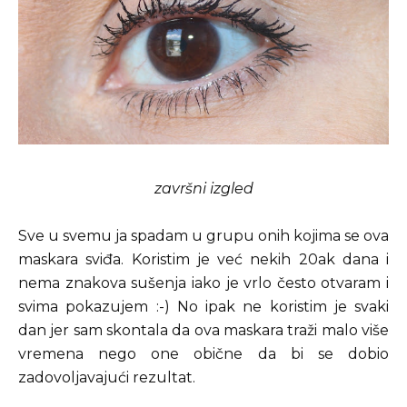
završni izgled
Sve u svemu ja spadam u grupu onih kojima se ova
maskara sviđa. Koristim je već nekih 20ak dana i
nema znakova sušenja iako je vrlo često otvaram i
svima pokazujem :-) No ipak ne koristim je svaki
dan jer sam skontala da ova maskara traži malo više
vremena nego one obične da bi se dobio
zadovoljavajući rezultat.