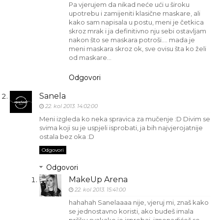
Pa vjerujem da nikad neće ući u široku
upotrebu i zamijeniti klasične maskare, ali
kako sam napisala u postu, meni je četkica
skroz mrak i ja definitivno nju sebi ostavljam
nakon što se maskara potroši.... mada je
meni maskara skroz ok, sve ovisu šta ko želi
od maskare...
Odgovori
Sanela
22. kol 2013. 14:02:00
Meni izgleda ko neka spravica za mučenje :D Divim se
svima koji su je uspjeli isprobati, ja bih najvjerojatnije
ostala bez oka :D
Odgovori
Odgovori
MakeUp Arena
22. kol 2013. 15:41:00
hahahah Sanelaaaa nije, vjeruj mi, znaš kako
se jednostavno koristi, ako budeš imala
priliku svakako je isprobaj, iznenadićeš se