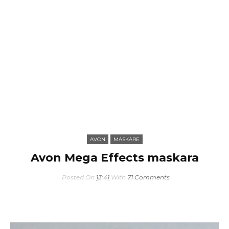
AVON
MASKARE
Avon Mega Effects maskara
Posted On
13:41
With
71 Comments