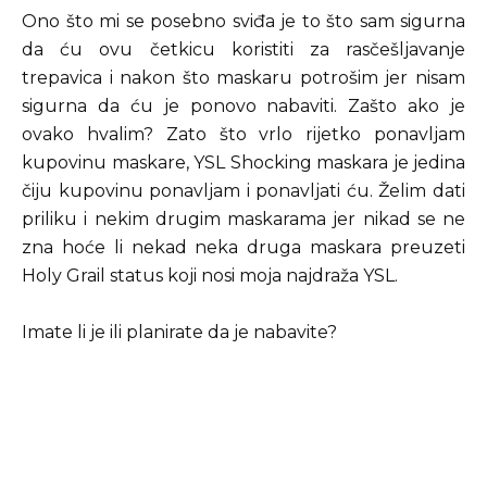
Ono što mi se posebno sviđa je to što sam sigurna
da ću ovu četkicu koristiti za rasčešljavanje
trepavica i nakon što maskaru potrošim jer nisam
sigurna da ću je ponovo nabaviti. Zašto ako je
ovako hvalim? Zato što vrlo rijetko ponavljam
kupovinu maskare, YSL Shocking maskara je jedina
čiju kupovinu ponavljam i ponavljati ću. Želim dati
priliku i nekim drugim maskarama jer nikad se ne
zna hoće li nekad neka druga maskara preuzeti
Holy Grail status koji nosi moja najdraža YSL.
Imate li je ili planirate da je nabavite?