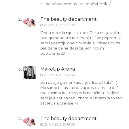
nikad nismo pronašli zajednički jezik :/
The beauty department
22. kol 2013. 16:05:00
Onda mozda nije za tebe :D sta cu, ja volim
ove gumene sto rascesljaju... Evo pripremila
sam recenziju one city style ali izbacit cu za
par dana da ne dosadjujem novim
postovima :D
MakeUp Arena
22. kol 2013. 16:06:00
pa i ova je gumenkasta, jesi li pročitala? :-)
Ma samo ti nas zatrpavaj postovima ;-) baš
me zanima kako izgleda na očima... vidjela
sam je jučer na tebi, znam, ali nisam ja to sad
zagledala previše :-)
The beauty department
22. kol 2013. 20:18:00