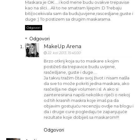
Maskara je OK.....i kod mene budu ovakve trepavise
kao na slici....Ali to ne smatram lijepim :D Trebaju
biti(ocekivala sam da budu)uvijene,rascesljane,guste i
duge ;) To postizem sa drugim maskarama.
Odgovori
Odgovori
MakeUp Arena
22. kol 2013. 15:45:00
Brzo otkrij koja su to maskare s kojim
postižeš da trepavice budu uvijene,
rasčešljane, guste i duge....
Ja takvu tražim čitav svoj život i nisam našla
da sve to može pokriti jedna maskara, ako
rasčešlja ne daje volumen i sl. A ako si
zainteresirana napiši nekoliko riječi o nekoj
od tih krasnih maskra koje imaš pa da
objavim gostujuću recenziju ovdje na blogu i
da i druge cure pogledaju te zapanjujuće
rezultate koje dobiješ sa maskarom!!!
Odgovori