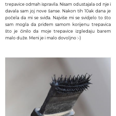
trepavice odmah ispravila. Nisam odustajala od nje i
davala sam joj nove šanse. Nakon tih 10ak dana je
počela da mi se sviđa. Najviše mi se svidjelo to što
sam mogla da priđem samom korijenu trepavica
što je činilo da moje trepavice izgledaju barem
malo duže. Meni je i malo dovoljno :-)