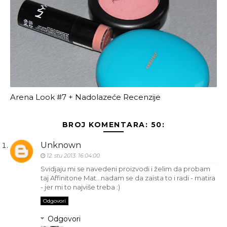
Arena Look #7 + Nadolazeće Recenzije
BROJ KOMENTARA: 50:
Unknown
12. stu 2013. 16:04:00
Svidjaju mi se navedeni proizvodi i želim da probam
taj Affinitone Mat...nadam se da zaista to i radi - matira
- jer mi to najviše treba :)
Odgovori
Odgovori