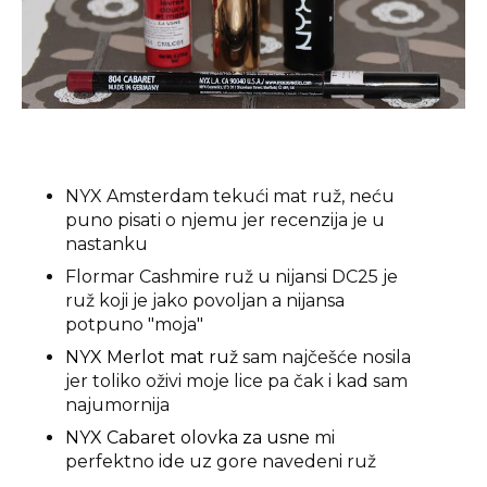
NYX Amsterdam tekući mat ruž, neću
puno pisati o njemu jer recenzija je u
nastanku
Flormar Cashmire ruž u nijansi DC25 je
ruž koji je jako povoljan a nijansa
potpuno "moja"
NYX Merlot mat ruž
sam najčešće nosila
jer toliko oživi moje lice pa čak i kad sam
najumornija
NYX Cabaret olovka za usne
mi
perfektno ide uz gore navedeni ruž