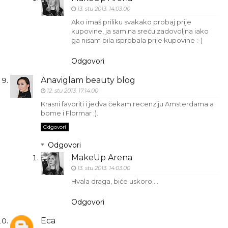
13. stu 2013. 14:03:00
Ako imaš priliku svakako probaj prije
kupovine, ja sam na sreću zadovoljna iako
ga nisam bila isprobala prije kupovine :-)
Odgovori
Anaviglam beauty blog
12. stu 2013. 17:14:00
Krasni favoriti i jedva čekam recenziju Amsterdama a
bome i Flormar ;).
Odgovori
Odgovori
MakeUp Arena
13. stu 2013. 14:03:00
Hvala draga, biće uskoro….
Odgovori
Eca