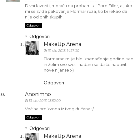
Divni favoriti, moraću da probam taj Pore Filler, a jako
mi se sviđa pakovanje Flormar ruža, ko bi rekao da
nije od onih skupih!
Odgovori
Odgovori
MakeUp Arena
13. stu 2013. 14:17:00
Flormarac mi je bio iznenađenje godine, sad
ih želim sve sve, i nadam se da će nabaviti
nove nijanse :-)
Odgovori
Anonimno
13. stu 2013. 13:52:00
Većina proizvoda iz tvog dućana :/
Odgovori
Odgovori
MakeUp Arena