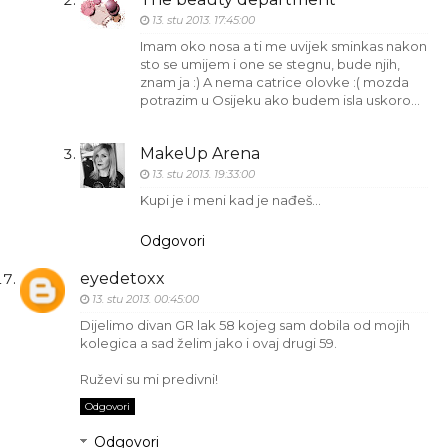
13. stu 2013. 17:45:00
Imam oko nosa a ti me uvijek sminkas nakon
sto se umijem i one se stegnu, bude njih,
znam ja :) A nema catrice olovke :( mozda
potrazim u Osijeku ako budem isla uskoro...
MakeUp Arena
13. stu 2013. 19:33:00
Kupi je i meni kad je nađeš…
Odgovori
eyedetoxx
13. stu 2013. 00:45:00
Dijelimo divan GR lak 58 kojeg sam dobila od mojih
kolegica a sad želim jako i ovaj drugi 59.
Ruževi su mi predivni!
Odgovori
Odgovori