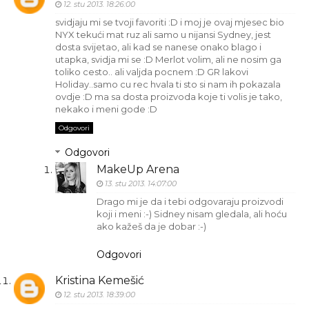
12. stu 2013. 18:26:00
svidjaju mi se tvoji favoriti :D i moj je ovaj mjesec bio
NYX tekući mat ruz ali samo u nijansi Sydney, jest
dosta svijetao, ali kad se nanese onako blago i
utapka, svidja mi se :D Merlot volim, ali ne nosim ga
toliko cesto.. ali valjda pocnem :D GR lakovi
Holiday..samo cu rec hvala ti sto si nam ih pokazala
ovdje :D ma sa dosta proizvoda koje ti volis je tako,
nekako i meni gode :D
Odgovori
Odgovori
MakeUp Arena
13. stu 2013. 14:07:00
Drago mi je da i tebi odgovaraju proizvodi
koji i meni :-) Sidney nisam gledala, ali hoću
ako kažeš da je dobar :-)
Odgovori
Kristina Kemešić
12. stu 2013. 18:39:00