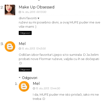
Make Up Obsessed
14. stu 2013. 00:13:00
divni favoriti ♥
ruževi su mi posebno divni, a ovaj MUFE puder me sve
više mami :)
Odgovori
Mel
15. stu 2013. 13:43:00
Odličan izbor favorita! Lijepo si to sumirala :D Ja želim
probati nove Flormar ruževe, valjda cu ih se dočepati
:D
Odgovori
Odgovori
Mel
15. stu 2013. 13:44:00
I da, MUFE puder me isto privlači, iako mi ne
treba :D