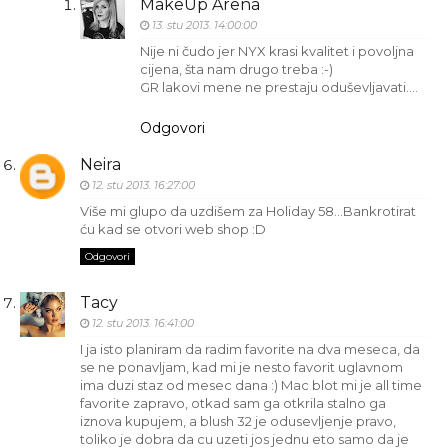
MakeUp Arena
13. stu 2013. 14:00:00
Nije ni čudo jer NYX krasi kvalitet i povoljna
cijena, šta nam drugo treba :-)
GR lakovi mene ne prestaju oduševljavati….
Odgovori
Neira
12. stu 2013. 16:27:00
Više mi glupo da uzdišem za Holiday 58...Bankrotirat
ću kad se otvori web shop :D
Odgovori
Tacy
12. stu 2013. 16:41:00
I ja isto planiram da radim favorite na dva meseca, da
se ne ponavljam, kad mi je nesto favorit uglavnom
ima duzi staz od mesec dana :) Mac blot mi je all time
favorite zapravo, otkad sam ga otkrila stalno ga
iznova kupujem, a blush 32 je odusevljenje pravo,
toliko je dobra da cu uzeti jos jednu eto samo da je