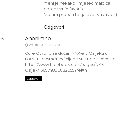
meni je nekako 1 mjesec malo za
određivanje favorita….
Moram probati te sjajeve svakako :-)
Odgovori
Anonimno
28. stu 2013. 19:12:00
Cure Otvorio se dućan NYX-a u Osijeku u
DANIJELcosmetics i cijene su Super Povoljne.
https://www.facebook.com/pages/NYX-
Osijek/166974896832655?ref=hl
Odgovori