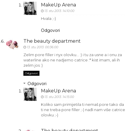
MakeUp Arena
13. stu 2013. 14:10:00
Hvala ;-)
Odgovori
The beauty department
13. stu 2013. 00:36:00
Zelim pore filler i nyx olovku... :) i tu za usne a i onu za
waterline ako ne nadjemo catrice :* kist imam, ali ih
zelim jos :)
Odgovori
Odgovori
MakeUp Arena
13. stu 2013. 14:15:00
Koliko sam primijetila ti nemaš pore tako da
ti ne treba pore filler ;-) nađi nam više catrice
olovku ;-)
The beauty department