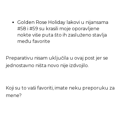
Golden Rose Holiday lakovi
u nijansama
#58 i #59 su krasili moje oporavljene
nokte više puta što ih zasluženo stavlja
među favorite
Preparativu nisam uključila u ovaj post jer se
jednostavno ništa novo nije izdvojilo.
Koji su to vaši favoriti, imate neku preporuku za
mene?