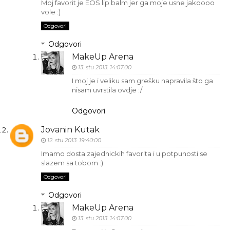
Moj favorit je EOS lip balm jer ga moje usne jakoooo
vole :)
Odgovori
Odgovori
MakeUp Arena
13. stu 2013. 14:07:00
I moj je i veliku sam grešku napravila što ga
nisam uvrstila ovdje :/
Odgovori
Jovanin Kutak
12. stu 2013. 19:40:00
Imamo dosta zajednickih favorita i u potpunosti se
slazem sa tobom :)
Odgovori
Odgovori
MakeUp Arena
13. stu 2013. 14:07:00