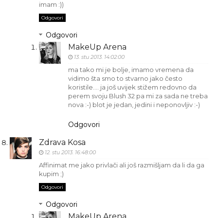
imam :))
Odgovori
Odgovori
MakeUp Arena
13. stu 2013. 14:02:00
ma tako mi je bolje, imamo vremena da
vidimo šta smo to stvarno jako često
koristile…. ja još uvijek stižem redovno da
perem svoju Blush 32 pa mi za sada ne treba
nova :-) blot je jedan, jedini i neponovljiv :-)
Odgovori
Zdrava Kosa
12. stu 2013. 16:48:00
Affinimat me jako privlači ali još razmišljam da li da ga
kupim ;)
Odgovori
Odgovori
MakeUp Arena