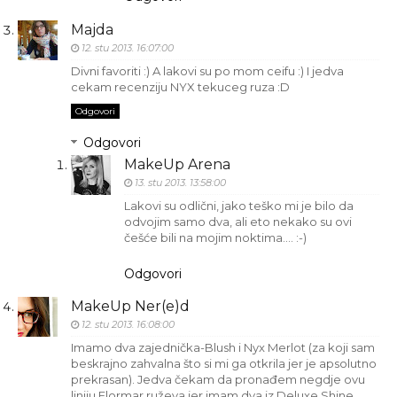
Majda
12. stu 2013. 16:07:00
Divni favoriti :) A lakovi su po mom ceifu :) I jedva
cekam recenziju NYX tekuceg ruza :D
Odgovori
Odgovori
MakeUp Arena
13. stu 2013. 13:58:00
Lakovi su odlični, jako teško mi je bilo da
odvojim samo dva, ali eto nekako su ovi
češće bili na mojim noktima…. :-)
Odgovori
MakeUp Ner(e)d
12. stu 2013. 16:08:00
Imamo dva zajednička-Blush i Nyx Merlot (za koji sam
beskrajno zahvalna što si mi ga otkrila jer je apsolutno
prekrasan). Jedva čekam da pronađem negdje ovu
liniju Flormar ruževa jer imam dva iz Deluxe Shine