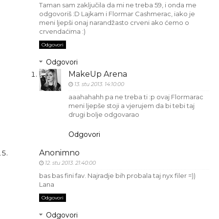
Taman sam zaključila da mi ne treba 59, i onda me
odgovoriš :D Lajkam i Flormar Cashmerac, iako je
meni ljepši onaj narandžasto crveni ako ćemo o
crvendaćima :)
Odgovori
Odgovori
MakeUp Arena
13. stu 2013. 14:10:00
aaahahahh pa ne treba ti :p ovaj Flormarac
meni ljepše stoji a vjerujem da bi tebi taj
drugi bolje odgovarao
Odgovori
Anonimno
12. stu 2013. 21:40:00
bas bas fini fav. Najradje bih probala taj nyx filer =))
Lana
Odgovori
Odgovori