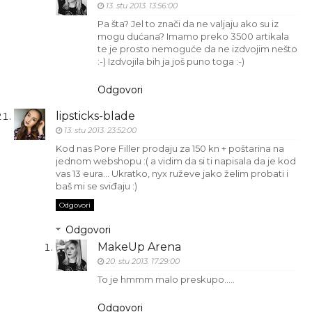
13. stu 2013. 13:56:00
Pa šta? Jel to znači da ne valjaju ako su iz
mogu dućana? Imamo preko 3500 artikala
te je prosto nemoguće da ne izdvojim nešto
:-) Izdvojila bih ja još puno toga :-)
Odgovori
lipsticks-blade
13. stu 2013. 23:52:00
Kod nas Pore Filler prodaju za 150 kn + poštarina na
jednom webshopu :( a vidim da si ti napisala da je kod
vas 13 eura... Ukratko, nyx ruževe jako želim probati i
baš mi se sviđaju :)
Odgovori
Odgovori
MakeUp Arena
20. stu 2013. 17:29:00
To je hmmm malo preskupo…..
Odgovori