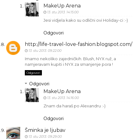
MakeUp Arena
13. stu 2013. 14:15:00
Jesi vidjela kako su odlični ovi Holiday-ci :-)
Odgovori
http://life-travel-love-fashion.blogspot.com/
13. stu 2013. 09:22:00
Imamo nekoliko zajedničkih. Blush, NYX ruž, a
namjeravam kupiti i NYX za smanjenje pora !
Odgovori
Odgovori
MakeUp Arena
13. stu 2013. 14:16:00
Znam da haraš po Alexandru :-)
Odgovori
Šminka je ljubav
13. stu 2013. 09:29:00