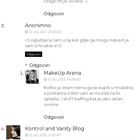
Drago mi je Jovana :-)
Odgovori
Anonimno
12. stu 2013. 21:00:00
<3 zaljubljena sam u taj kist gdje ga mogu nabavit ja
sam iz hrvatsk e<3
Odgovori
Odgovori
MakeUp Arena
13. stu 2013. 14:08:00
Koliko ja znam nema ga se kupiti u Hrvatskoj
a poštarina iz BiH vam se možda ne bi
isplatila :/ ali RT buffing kist je jako sličan
ovome
Odgovori
Kontrol and Vanity Blog
12. stu 2013. 21:32:00