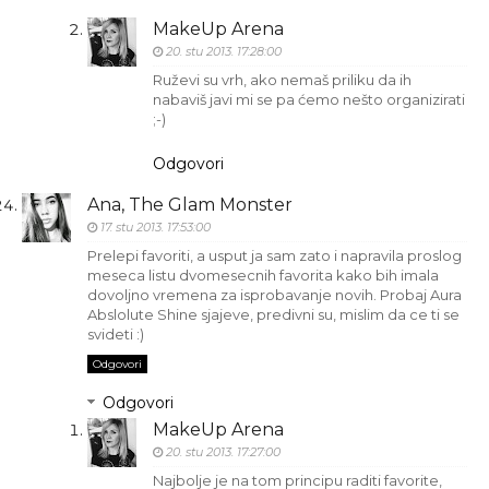
MakeUp Arena
20. stu 2013. 17:28:00
Ruževi su vrh, ako nemaš priliku da ih
nabaviš javi mi se pa ćemo nešto organizirati
;-)
Odgovori
Ana, The Glam Monster
17. stu 2013. 17:53:00
Prelepi favoriti, a usput ja sam zato i napravila proslog
meseca listu dvomesecnih favorita kako bih imala
dovoljno vremena za isprobavanje novih. Probaj Aura
Abslolute Shine sjajeve, predivni su, mislim da ce ti se
svideti :)
Odgovori
Odgovori
MakeUp Arena
20. stu 2013. 17:27:00
Najbolje je na tom principu raditi favorite,