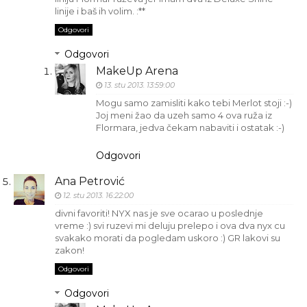
linije i baš ih volim. :**
Odgovori
Odgovori
MakeUp Arena
13. stu 2013. 13:59:00
Mogu samo zamisliti kako tebi Merlot stoji :-)
Joj meni žao da uzeh samo 4 ova ruža iz
Flormara, jedva čekam nabaviti i ostatak :-)
Odgovori
Ana Petrović
12. stu 2013. 16:22:00
divni favoriti! NYX nas je sve ocarao u poslednje
vreme :) svi ruzevi mi deluju prelepo i ova dva nyx cu
svakako morati da pogledam uskoro :) GR lakovi su
zakon!
Odgovori
Odgovori