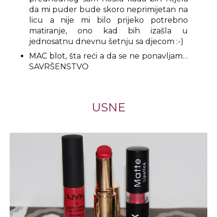
da mi puder bude skoro neprimijetan na
licu a nije mi bilo prijeko potrebno
matiranje, ono kad bih izašla u
jednosatnu dnevnu šetnju sa djecom :-)
MAC blot
, šta reći a da se ne ponavljam…
SAVRŠENSTVO
USNE