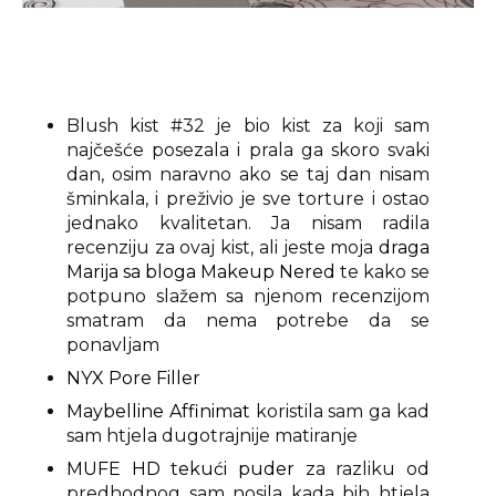
Blush kist #32 je bio kist za koji sam
najčešće posezala i prala ga skoro svaki
dan, osim naravno ako se taj dan nisam
šminkala, i preživio je sve torture i ostao
jednako kvalitetan. Ja nisam radila
recenziju za ovaj kist, ali jeste moja
draga
Marija sa bloga Makeup Nered
te kako se
potpuno slažem sa njenom recenzijom
smatram da nema potrebe da se
ponavljam
NYX Pore Filler
Maybelline Affinimat
koristila sam ga kad
sam htjela dugotrajnije matiranje
MUFE HD tekući puder
za razliku od
predhodnog sam nosila kada bih htjela