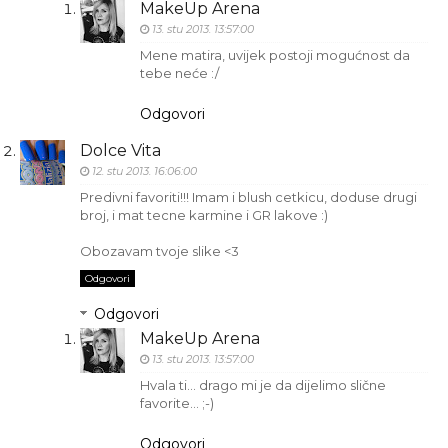
MakeUp Arena
13. stu 2013. 13:57:00
Mene matira, uvijek postoji mogućnost da
tebe neće :/
Odgovori
Dolce Vita
12. stu 2013. 16:06:00
Predivni favoriti!!! Imam i blush cetkicu, doduse drugi
broj, i mat tecne karmine i GR lakove :)
Obozavam tvoje slike <3
Odgovori
Odgovori
MakeUp Arena
13. stu 2013. 13:57:00
Hvala ti… drago mi je da dijelimo slične
favorite… ;-)
Odgovori