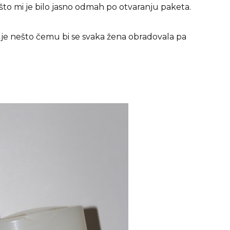
i, što mi je bilo jasno odmah po otvaranju paketa.
je je nešto čemu bi se svaka žena obradovala pa