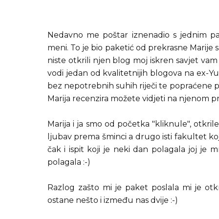
Nedavno me poštar iznenadio s jednim pa
meni. To je bio paketić od prekrasne Marije 
niste otkrili njen blog moj iskren savjet va
vodi jedan od kvalitetnijih blogova na ex-Y
bez nepotrebnih suhih riječi te popraćene p
Marija recenzira možete vidjeti na njenom pr
Marija i ja smo od početka "kliknule", otkr
ljubav prema šminci a drugo isti fakultet koj
čak i ispit koji je neki dan polagala joj 
polagala :-)
Razlog zašto mi je paket poslala mi je otk
ostane nešto i između nas dvije :-)