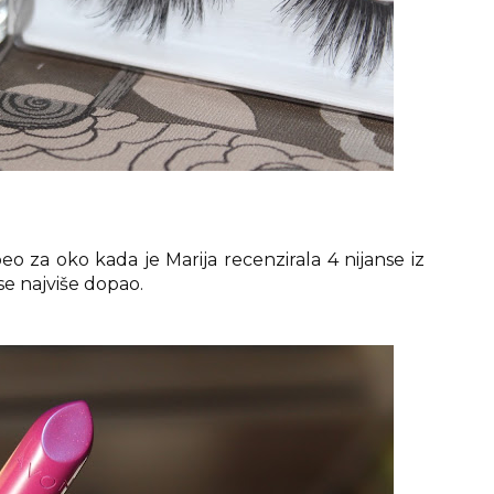
eo za oko kada je Marija recenzirala 4 nijanse iz
 se najviše dopao.