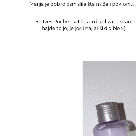
Marija je dobro osmislila šta mi želi poklonit
Ives Rocher set losion i gel za tuširan
hajde to joj je još i najlakši dio bio :-)