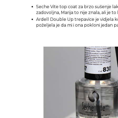
Seche Vite top coat za brzo sušenje lak
zadovoljna, Marija to nije znala, ali je t
Ardell Double Up trepavice je vidjela k
poželjela je da mi i ona pokloni jedan pa