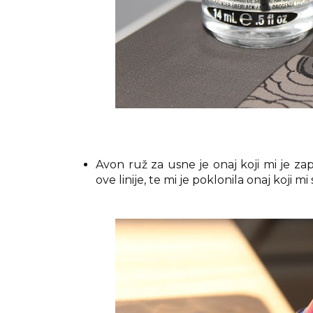
Avon ruž za usne je onaj koji mi je zap
ove linije, te mi je poklonila onaj koji mi