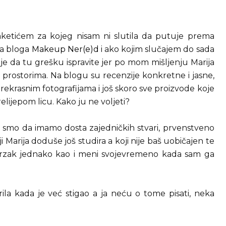
ketićem za kojeg nisam ni slutila da putuje prema
sa bloga
Makeup Ner(e)d
i ako kojim slučajem do sada
m je da tu grešku ispravite jer po mom mišljenju Marija
u prostorima. Na blogu su recenzije konkretne i jasne,
rekrasnim fotografijama i još skoro sve proizvode koje
elijepom licu. Kako ju ne voljeti?
ile smo da imamo dosta zajedničkih stvari, prvenstveno
i Marija doduše još studira a koji nije baš uobičajen te
je mrzak jednako kao i meni svojevremeno kada sam ga
rila kada je već stigao a ja neću o tome pisati, neka