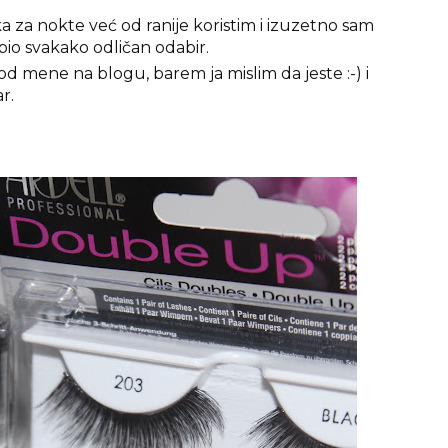
a za nokte već od ranije koristim i izuzetno sam
o bio svakako odličan odabir.
od mene na blogu, barem ja mislim da jeste :-) i
r.