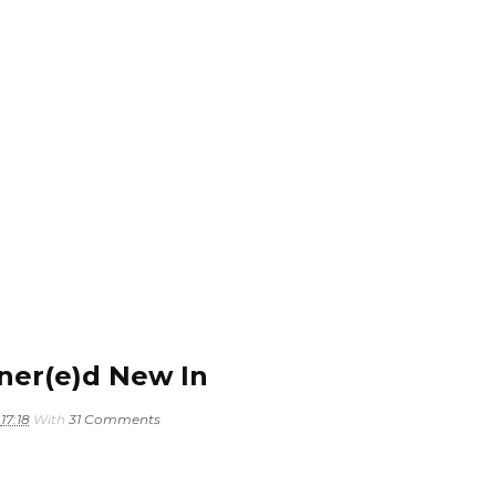
ner(e)d New In
17:18
With
31 Comments