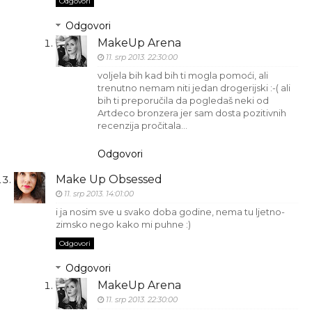
Odgovori
Odgovori
MakeUp Arena
11. srp 2013. 22:30:00
voljela bih kad bih ti mogla pomoći, ali
trenutno nemam niti jedan drogerijski :-( ali
bih ti preporučila da pogledaš neki od
Artdeco bronzera jer sam dosta pozitivnih
recenzija pročitala...
Odgovori
Make Up Obsessed
11. srp 2013. 14:01:00
i ja nosim sve u svako doba godine, nema tu ljetno-
zimsko nego kako mi puhne :)
Odgovori
Odgovori
MakeUp Arena
11. srp 2013. 22:30:00