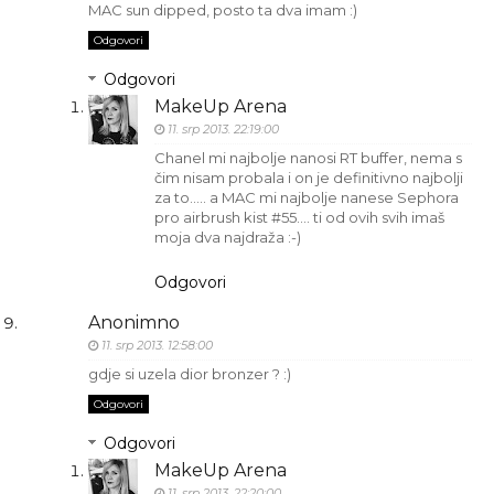
MAC sun dipped, posto ta dva imam :)
Odgovori
Odgovori
MakeUp Arena
11. srp 2013. 22:19:00
Chanel mi najbolje nanosi RT buffer, nema s
čim nisam probala i on je definitivno najbolji
za to..... a MAC mi najbolje nanese Sephora
pro airbrush kist #55.... ti od ovih svih imaš
moja dva najdraža :-)
Odgovori
Anonimno
11. srp 2013. 12:58:00
gdje si uzela dior bronzer ? :)
Odgovori
Odgovori
MakeUp Arena
11. srp 2013. 22:20:00