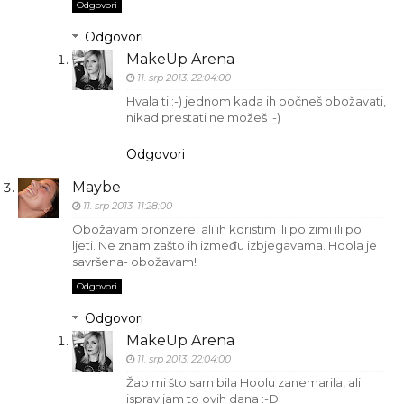
Odgovori
Odgovori
MakeUp Arena
11. srp 2013. 22:04:00
Hvala ti :-) jednom kada ih počneš obožavati,
nikad prestati ne možeš ;-)
Odgovori
Maybe
11. srp 2013. 11:28:00
Obožavam bronzere, ali ih koristim ili po zimi ili po
ljeti. Ne znam zašto ih između izbjegavama. Hoola je
savršena- obožavam!
Odgovori
Odgovori
MakeUp Arena
11. srp 2013. 22:04:00
Žao mi što sam bila Hoolu zanemarila, ali
ispravljam to ovih dana :-D