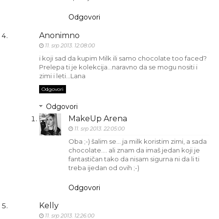
Odgovori
Anonimno
11. srp 2013. 12:08:00
i koji sad da kupim Milk ili samo chocolate too faced?
Prelepa ti je kolekcija...naravno da se mogu nositi i
zimi i leti...Lana
Odgovori
Odgovori
MakeUp Arena
11. srp 2013. 22:05:00
Oba ;-) šalim se... ja milk koristim zimi, a sada
chocolate.... ali znam da imaš jedan koji je
fantastičan tako da nisam sigurna ni da li ti
treba ijedan od ovih ;-)
Odgovori
Kelly
11. srp 2013. 12:26:00