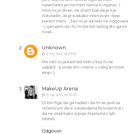
narančasto jer na meni nema tu nijansu :/
miris mi je divan, ne znam baš da je li je
čokoladni, ali je svakako intenzivan i lijep,
barem meni.... žao mi je da tebi ne odgovara
:-( vjerujem da i to može biti razlog što ga ne
nosiš....
Unknown
12. srp 2013. 18:37:00
Ma naći ću ja kad tad neki u koji ću se
zaljubit...a onda eto i mene u vašoj bronzer
ekipi ;)
MakeUp Arena
13. srp 2013. 00:16:00
Držim fige da ga nađeš i da mi se javiš sa
rečenicom da si oduševljena bronzerima i
da ne znaš kako si prije živjela bez njih
hihihihi
Odgovori