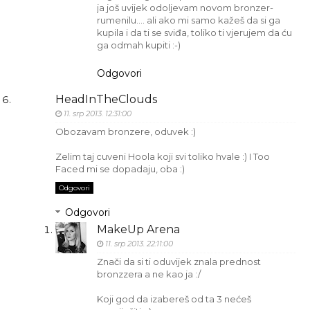
ja još uvijek odoljevam novom bronzer-
rumenilu.... ali ako mi samo kažeš da si ga
kupila i da ti se sviđa, toliko ti vjerujem da ću
ga odmah kupiti :-)
Odgovori
HeadInTheClouds
11. srp 2013. 12:31:00
Obozavam bronzere, oduvek :)
Zelim taj cuveni Hoola koji svi toliko hvale :) I Too
Faced mi se dopadaju, oba :)
Odgovori
Odgovori
MakeUp Arena
11. srp 2013. 22:11:00
Znači da si ti oduvijek znala prednost
bronzzera a ne kao ja :/
Koji god da izabereš od ta 3 nećeš