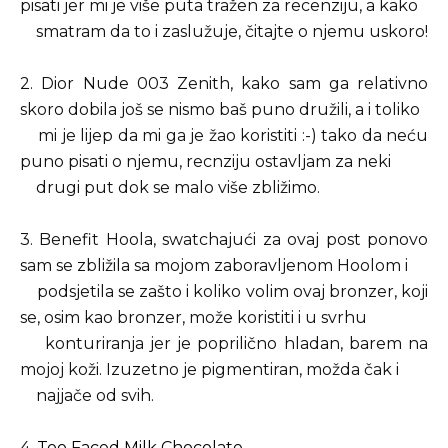
pisati jer mi je više puta tražen za recenziju, a kako
smatram da to i zaslužuje, čitajte o njemu uskoro!
2. Dior Nude 003 Zenith, kako sam ga relativno
skoro dobila još se nismo baš puno družili, a i toliko
mi je lijep da mi ga je žao koristiti :-) tako da neću
puno pisati o njemu, recnziju ostavljam za neki
drugi put dok se malo više zbližimo.
3. Benefit Hoola, swatchajući za ovaj post ponovo
sam se zbližila sa mojom zaboravljenom Hoolom i
podsjetila se zašto i koliko volim ovaj bronzer, koji
se, osim kao bronzer, može koristiti i u svrhu
konturiranja jer je poprilično hladan, barem na
mojoj koži. Izuzetno je pigmentiran, možda čak i
najjače od svih.
4.
Too Faced Milk Chocolate
,