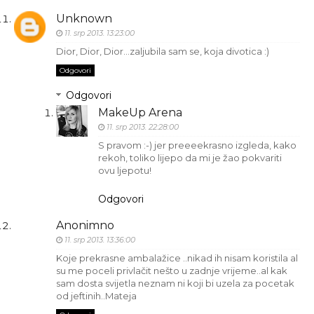
Unknown
11. srp 2013. 13:23:00
Dior, Dior, Dior...zaljubila sam se, koja divotica :)
Odgovori
Odgovori
MakeUp Arena
11. srp 2013. 22:28:00
S pravom :-) jer preeeekrasno izgleda, kako
rekoh, toliko lijepo da mi je žao pokvariti
ovu ljepotu!
Odgovori
Anonimno
11. srp 2013. 13:36:00
Koje prekrasne ambalažice ..nikad ih nisam koristila al
su me poceli privlačit nešto u zadnje vrijeme..al kak
sam dosta svijetla neznam ni koji bi uzela za pocetak
od jeftinih..Mateja