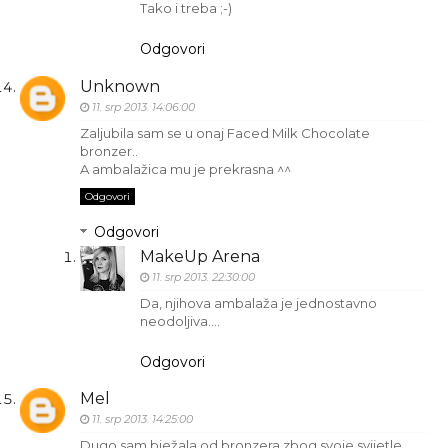
Tako i treba ;-)
Odgovori
Unknown
11. srp 2013. 14:06:00
Zaljubila sam se u onaj Faced Milk Chocolate
bronzer..
A ambalažica mu je prekrasna ^^
Odgovori
Odgovori
MakeUp Arena
11. srp 2013. 22:30:00
Da, njihova ambalaža je jednostavno
neodoljiva....
Odgovori
Mel
11. srp 2013. 14:25:00
Dugo sam bježala od bronzera zbog svoje svijetle