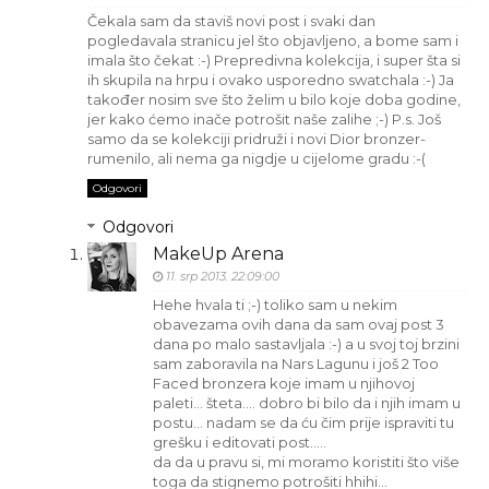
Čekala sam da staviš novi post i svaki dan
pogledavala stranicu jel što objavljeno, a bome sam i
imala što čekat :-) Prepredivna kolekcija, i super šta si
ih skupila na hrpu i ovako usporedno swatchala :-) Ja
također nosim sve što želim u bilo koje doba godine,
jer kako ćemo inače potrošit naše zalihe ;-) P.s. Još
samo da se kolekciji pridruži i novi Dior bronzer-
rumenilo, ali nema ga nigdje u cijelome gradu :-(
Odgovori
Odgovori
MakeUp Arena
11. srp 2013. 22:09:00
Hehe hvala ti ;-) toliko sam u nekim
obavezama ovih dana da sam ovaj post 3
dana po malo sastavljala :-) a u svoj toj brzini
sam zaboravila na Nars Lagunu i još 2 Too
Faced bronzera koje imam u njihovoj
paleti... šteta.... dobro bi bilo da i njih imam u
postu... nadam se da ću čim prije ispraviti tu
grešku i editovati post.....
da da u pravu si, mi moramo koristiti što više
toga da stignemo potrošiti hhihi...