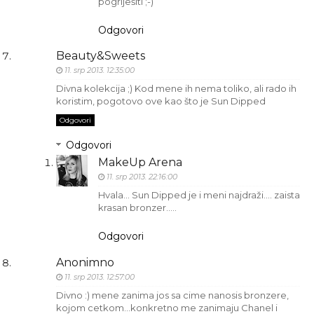
pogriješiti ;-)
Odgovori
Beauty&Sweets
11. srp 2013. 12:35:00
Divna kolekcija ;) Kod mene ih nema toliko, ali rado ih
koristim, pogotovo ove kao što je Sun Dipped
Odgovori
Odgovori
MakeUp Arena
11. srp 2013. 22:16:00
Hvala... Sun Dipped je i meni najdraži.... zaista
krasan bronzer.....
Odgovori
Anonimno
11. srp 2013. 12:57:00
Divno :) mene zanima jos sa cime nanosis bronzere,
kojom cetkom...konkretno me zanimaju Chanel i