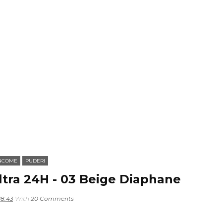
NCOME
PUDERI
ltra 24H - 03 Beige Diaphane
18:43
With
20 Comments