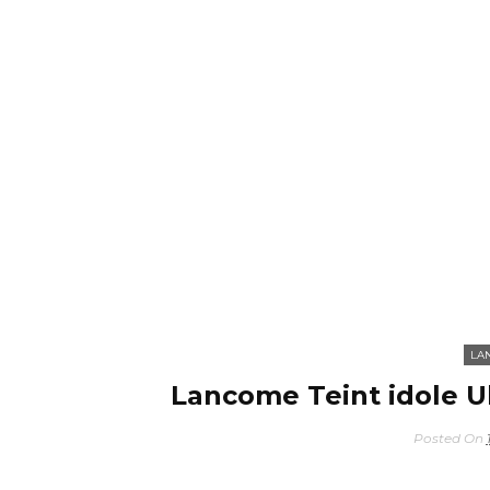
LA
Lancome Teint idole U
Posted On