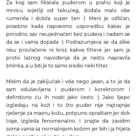
Za kraj sam fiksirala puderom u prahu koji je
mrvicu svjetliji od tekućeg, dodala malo više
rumenila i dobila super ten :) Meni je odličan,
posebno kada napravimo usporedbu kakav je
prirodno, sav neujednačen bez pudera i nadam se
da se i vama dopada :) Podrazumjeva se da slike
nisu provlačene ni kroz kakve filtere jer sam ja
protiv lažnog navođenja da je nešto napravila
šminka, a u biti je to samo sredio neki filter.
Mislim da je zaključak i više nego jasan, a to je da
sam oduševljena i puderom i korektorom i
definitivno ću ih nositi jako često :) Jako lijepo
izgledaju na koži i to što puder nije najtrajnije
rješenje za masnu kožu, potpuno opraštam jer dok
traje, izgleda fenomenalno. I znajte da zavidim
svima vama sa normalnijom kožom jer bih i ja htjela