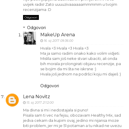
uvijek radis! Zato uuuuzivaaaaaammmmm u tvojim
recenzijama :D
Odgovori
Odgovori
MakeUp Arena
16. sij 2017. 09:36:00
Hvala <3 Hvala <3 Hvala <3
Ma ja samo radim onako kako volim vidjeti.
Mislila sam još neke stvari ubaciti, ali onda
bih morala prolongirati objavu recenzije, pa
se bojim da mi šta ne iskrsne :)
Hvala još jednom na podršci koju mi daješ :)
Odgovori
Lena Novitz
15. sij 2017. 21:12:00
Ma divna si mi i nedostajala si puno!
Pisala sam ti vec na fejsu, obozavam Healthy Mix, sad
jedva cekam da kupim ovaj, jedino mi nijansa moze
biti problem, jer mi je 51 potaman a tu nikad ne uvezu.