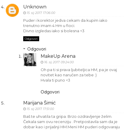
Unknown
15. sij 2017. 17:06:00
Puder i korektor jedva cekam da kupim iako
trenutno imam 4 Hm u fioci.
Divno izgledas iako si bolesna <3
Odgovori
Odgovori
MakeUp Arena
16. sij 2017. 09:24:00
Oh pa ti si prava ljubiteljica HM, pa je ovaj
novitet kao naručen za tebe :)
Hvala ti puno <3
Odgovori
Marijana Šimić
15. sij 2017. 17:51:00
Baš te uhvatila ta gripa. Brzo ozdravljenje želim.
Čekala sam ovu recenziju . Pretpostavila sam da je
dobar kao i prijašnji HM.Meni HM puderi odgovaraju