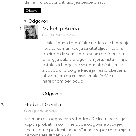
da nam u buducnosti uspijes cesce pisati.
Odgovori
Odgovori
MakeUp Arena
15. sij 2017. 16:51:00
Hvala ti puno i meni jako nedostaje bloganje
i sva ta komunikacija sa čitateljicama, ali s
obzirom da sam u proteklom periodu svu
energiju dala u drugom smjeru, ništa mi nije
ostalo za bloga. Ne smijem obećati jer se
život obično poigra kada ja nešto obećam,
ali vjerujem da ću pisati malo češće u
narednom periodu :)
Odgovori
Hodzic Dzenita
15. sij 2017. 16:52:00
Ne znam bil' odgovarao suhoj kozi ? Mislim da cu ga
kupiti i probati , ako mi ne bude odgovarao , uvijek
imam kome pokloniti hehe <3 inace super recenzija , i
nedostajala sii heh <3 <3