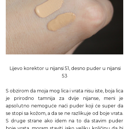
Lijevo korektor u nijansi 51, desno puder u nijansi
53
S obzirom da moja mog lica i vrata nisu iste, boja lica
je prirodno tamnija za dvije nijanse, meni je
apsolutno nemoguće naći puder koji će super da
se stopi sa kožom, a da se ne razlikuje od boje vrata.
S druge strane ako idem na to da stavim puder
boje vrata, moram staviti jako veliku količinu da bi