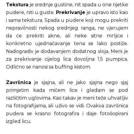
Tekstura
je srednje gustine, nit spada u one rijetke
pudere, niti u guste.
Prekrivanje
je upravo isto kao
i sama tekstura. Spada u pudere koji mogu prekriti
nepravilnosti nekog srednjeg ranga, ne vjerujem
da će prekriti akne, ali neke sitne mrljice i
konkretno ujednačavanje tena se lako postiže.
Nadogradiv je dodavanjem dodatnog sloja. Meni je
za prekrivanje cijelog lica dovoljna 1.5 pumpica.
Odlično se nanosi sa buffing kistom.
Završnica
je sjajna, ali ne jako sjajna nego sjaj
primjetim kada mičem lice i gledam se pod
različitim uglovima. Kao takav je meni teže uhvatljiv
na fotografijama, ali uživo se vidi. Ovakva završnica
pudera se krasno fotografira i daje fotošopirani
izgled licu.