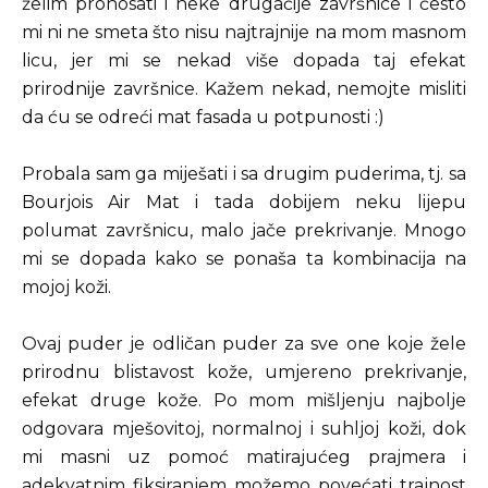
želim pronosati i neke drugačije završnice i često
mi ni ne smeta što nisu najtrajnije na mom masnom
licu, jer mi se nekad više dopada taj efekat
prirodnije završnice. Kažem nekad, nemojte misliti
da ću se odreći mat fasada u potpunosti :)
Probala sam ga miješati i sa drugim puderima, tj. sa
Bourjois Air Mat i tada dobijem neku lijepu
polumat završnicu, malo jače prekrivanje. Mnogo
mi se dopada kako se ponaša ta kombinacija na
mojoj koži.
Ovaj puder je odličan puder za sve one koje žele
prirodnu blistavost kože, umjereno prekrivanje,
efekat druge kože. Po mom mišljenju najbolje
odgovara mješovitoj, normalnoj i suhljoj koži, dok
mi masni uz pomoć matirajućeg prajmera i
adekvatnim fiksiranjem možemo povećati trajnost