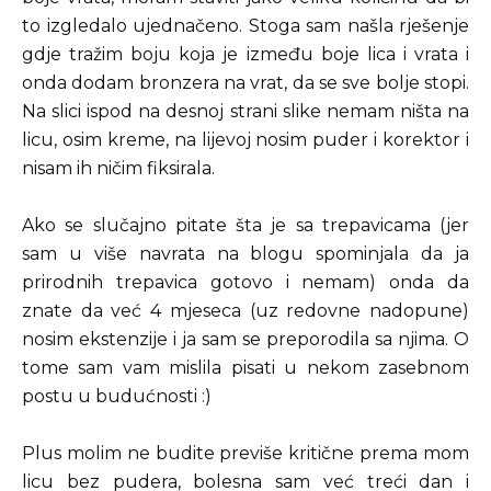
to izgledalo ujednačeno. Stoga sam našla rješenje
gdje tražim boju koja je između boje lica i vrata i
onda dodam bronzera na vrat, da se sve bolje stopi.
Na slici ispod na desnoj strani slike nemam ništa na
licu, osim kreme, na lijevoj nosim puder i korektor i
nisam ih ničim fiksirala.
Ako se slučajno pitate šta je sa trepavicama (jer
sam u više navrata na blogu spominjala da ja
prirodnih trepavica gotovo i nemam) onda da
znate da već 4 mjeseca (uz redovne nadopune)
nosim ekstenzije i ja sam se preporodila sa njima. O
tome sam vam mislila pisati u nekom zasebnom
postu u budućnosti :)
Plus molim ne budite previše kritične prema mom
licu bez pudera, bolesna sam već treći dan i