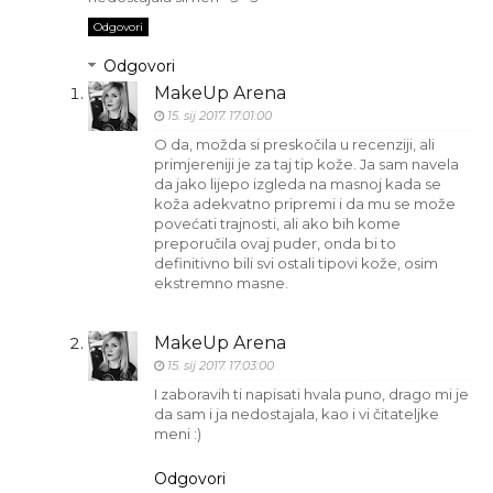
Odgovori
Odgovori
MakeUp Arena
15. sij 2017. 17:01:00
O da, možda si preskočila u recenziji, ali
primjereniji je za taj tip kože. Ja sam navela
da jako lijepo izgleda na masnoj kada se
koža adekvatno pripremi i da mu se može
povećati trajnosti, ali ako bih kome
preporučila ovaj puder, onda bi to
definitivno bili svi ostali tipovi kože, osim
ekstremno masne.
MakeUp Arena
15. sij 2017. 17:03:00
I zaboravih ti napisati hvala puno, drago mi je
da sam i ja nedostajala, kao i vi čitateljke
meni :)
Odgovori