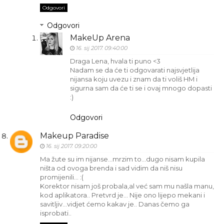
Odgovori
Odgovori
MakeUp Arena
16. sij 2017. 09:40:00
Draga Lena, hvala ti puno <3
Nadam se da će ti odgovarati najsvjetlija
nijansa koju uvezu i znam da ti voliš HM i
sigurna sam da će ti se i ovaj mnogo dopasti
:)
Odgovori
Makeup Paradise
16. sij 2017. 09:20:00
Ma žute su im nijanse...mrzim to...dugo nisam kupila
ništa od ovoga brenda i sad vidim da niš nisu
promijenili... :(
Korektor nisam još probala,al već sam mu našla manu,
kod aplikatora.. Pretvrd je... Nije ono lijepo mekani i
savitljiv...vidjet ćemo kakav je.. Danas čemo ga
isprobati..