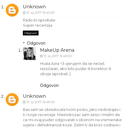
Unknown
15. sij 2017. 16:40:00
Rado bi isprobala
Super recenzija
Odgovori
Odgovori
MakeUp Arena
15. sij 2017. 16:49:00
Hvala Azra <3 vjerujem da se nećeš
razočarati, ako bilo puder ili korektor ili
oboje isprobaš :)
Odgovori
Unknown
15. sij 2017. 16:46:00
Bas sam se obradovala tvom postu, jako nedostajes i
ti i tvoje recenzije. Masnokozac sam zesci i mislim da
ce mi ovaj puder odgovarati s obzirom na vremenske
uvjete i dehidriranost koze. Zelim ti da brzo ozdravis i