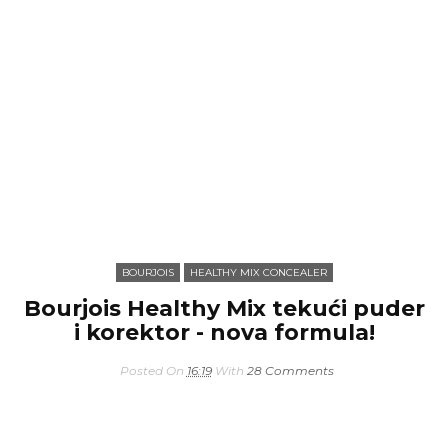
BOURJOIS
HEALTHY MIX CONCEALER
Bourjois Healthy Mix tekući puder
i korektor - nova formula!
Posted On
16:19
With
28 Comments