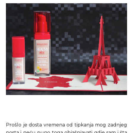
Prošlo je dosta vremena od tipkanja mog zadnjeg
posta i neću puno toga objašnjavati gdje sam i šta