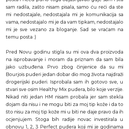
sam radila, zašto nisam pisala, samo ću reći da ste
mi nedostajale, nedostajala mi je komunikacija sa
vama, nedostajalo mi je da vam tipkam, nedostajalo
mi je sve vezano za bloganje. Sad se vraćam na
temu posta :)
Pred Novu godinu stigla su mi ova dva proizvoda
na isprobavanje i moram da priznam da sam bila
jako uzbuđena. Prvo zbog činjenice da su mi
Bourjois puderi jedan dobar dio mog života najdraži
drogerijski puderi. Isprobala sam ih gotovo sve, u
stvari sve osim Healthy Mix pudera, bilo koje verzije.
Nikad niti jedan HM nisam probala jer sam stekla
dojam da nisu i ne mogu biti za moj tip kože i da to
što nisu za moj tip kože mi u biti ne daje pravo da ih
ocjenjujem. Stoga bih radije novac investirala u
obnovu 1, 2, 3 Perfect pudera koji mi je godinama