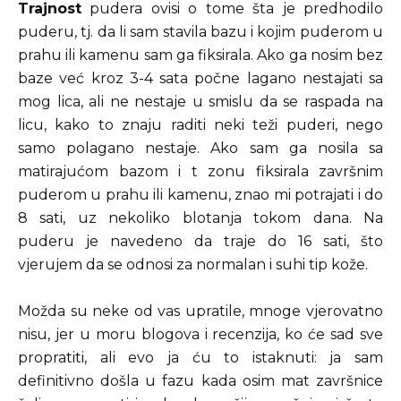
Trajnost
pudera ovisi o tome šta je predhodilo
puderu, tj. da li sam stavila bazu i kojim puderom u
prahu ili kamenu sam ga fiksirala. Ako ga nosim bez
baze već kroz 3-4 sata počne lagano nestajati sa
mog lica, ali ne nestaje u smislu da se raspada na
licu, kako to znaju raditi neki teži puderi, nego
samo polagano nestaje. Ako sam ga nosila sa
matirajućom bazom i t zonu fiksirala završnim
puderom u prahu ili kamenu, znao mi potrajati i do
8 sati, uz nekoliko blotanja tokom dana. Na
puderu je navedeno da traje do 16 sati, što
vjerujem da se odnosi za normalan i suhi tip kože.
Možda su neke od vas upratile, mnoge vjerovatno
nisu, jer u moru blogova i recenzija, ko će sad sve
propratiti, ali evo ja ću to istaknuti: ja sam
definitivno došla u fazu kada osim mat završnice