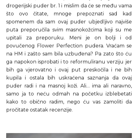
drogerijski puder br. 1 i mislim da će se među vama
što ovo čitate, mnoge prepoznati sad kad
spomenem da sam ovaj puder ubjedljivo najviše
puta preporučila svim masnokožcima koji su me
upitali za preporuku. Meni je on bolji i od
povučenog Flower Perfection pudera. Vraćam se
na HM i zašto sam bila uzbuđena? Pa zato što ću
ga napokon isprobati i to reformuliranu verziju jer
bih ga vjerovatno i ovaj put preskočila i ne bih
kupila i ostala bih uskraćena saznanja da ovaj
puder radi i na masnoj koži. Ali… ima ali naravno,
samo ja to neću odmah na početku izblebetati
kako to obično radim, nego ću vas zamoliti da
pročitate ostatak recenzije.