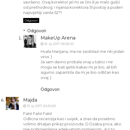
savršeno. Ovaj korektor jel mi se čini ili je malo gušći
od prethodnog. I nijansa korektora 51 postoji a puderi
najsvijetliji vanila 52??
Odgovori
Odgovori
MakeUp Arena
16. sij 2017. 09:26:00
Hvala Marijana, ma ne zaobilazi me niti jedan
virus :)
Ja sam davno probala onaj u tubici i ne
mogu se baš sjetiti kakav mi je bio, ali bih
sigurno zapamtila da mi je bio odličan kao
ovaj :)
Odgovori
Majda
15. sij 2017. 20:20:00
Falis! Falis! Falis!
Odlicna recenzija kao i uvijek, a znas da posebno
volimo drtaljan prikaz proizvoda :D Dzaba prica, ako
nije potkrijepljena adekvatnim primjerom...A ti to