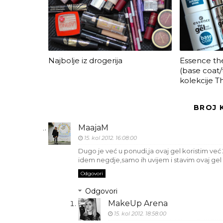
Najbolje iz drogerija
Essence the
(base coat/t
kolekcije 
BROJ 
MaajaM
15. kol 2012. 16:08:00
Dugo je već u ponudi,ja ovaj gel koristim već
idem negdje,samo ih uvijem i stavim ovaj gel 
Odgovori
Odgovori
MakeUp Arena
15. kol 2012. 18:58:00