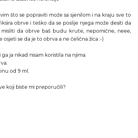
m što se popraviti može sa sjenilom i na kraju sve to
ksira obrve i teško da se poslije njega može desiti da
e misliti da obrve baš budu krute, nepomične, neee,
e osjeti se da je to obrva a ne čelična žica :-)
 ga ja nikad nisam koristila na njima.
rva.
inu od 9 ml.
ve koji biste mi preporučili?