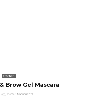
ESSENCE
 & Brow Gel Mascara
n
11:51
With
6 Comments