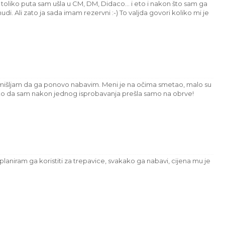
a, toliko puta sam ušla u CM, DM, Didaco... i eto i nakon što sam ga
udi. Ali zato ja sada imam rezervni :-) To valjda govori koliko mi je
zmišljam da ga ponovo nabavim. Meni je na očima smetao, malo su
ako da sam nakon jednog isprobavanja prešla samo na obrve!
planiram ga koristiti za trepavice, svakako ga nabavi, cijena mu je