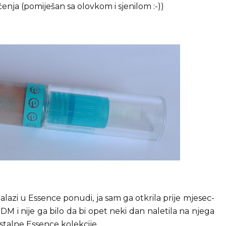
nja (pomiješan sa olovkom i sjenilom :-))
azi u Essence ponudi, ja sam ga otkrila prije mjesec-
DM i nije ga bilo da bi opet neki dan naletila na njega
stalne Essence kolekcije