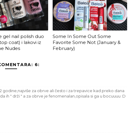
 gel nail polish duo
Some In Some Out Some
op coat) i lakovi iz
Favorite Some Not (January &
The Nudes
February)
KOMENTARA: 6:
 2 godine,najviše za obrve ali često i za trepavice kad preko dana
da ih " drži " a za obrve je fenomenalan,opisala si ga u bocuuuu :D