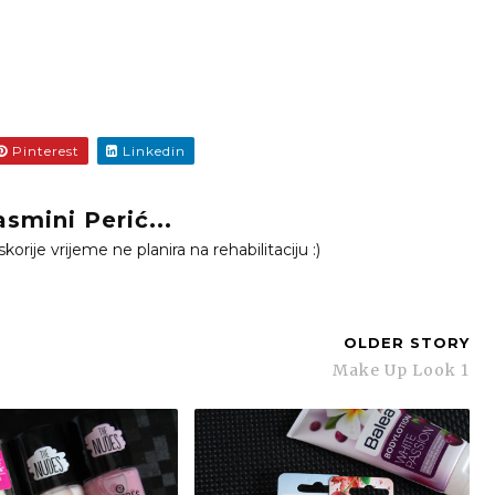
Pinterest
Linkedin
smini Perić...
orije vrijeme ne planira na rehabilitaciju :)
OLDER STORY
Make Up Look 1