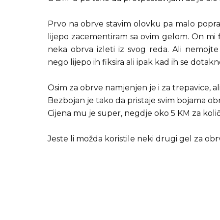
Prvo na obrve stavim olovku pa malo popravi
lijepo zacementiram sa ovim gelom. On mi fi
neka obrva izleti iz svog reda. Ali nemojt
nego lijepo ih fiksira ali ipak kad ih se dotakn
Osim za obrve namjenjen je i za trepavice, ali
Bezbojan je tako da pristaje svim bojama ob
Cijena mu je super, negdje oko 5 KM za količ
Jeste li možda koristile neki drugi gel za obr