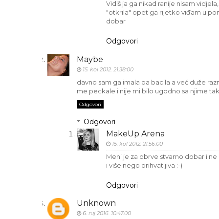
Vidiš ja ga nikad ranije nisam vidjel
"otkrila" opet ga rijetko viđam u pon
dobar
Odgovori
Maybe
15. kol 2012. 21:38:00
davno sam ga imala pa bacila a već duže ra
me peckale i nije mi bilo ugodno sa njime t
Odgovori
Odgovori
MakeUp Arena
15. kol 2012. 21:56:00
Meni je za obrve stvarno dobar i ne 
i više nego prihvatljiva :-)
Odgovori
Unknown
6. ruj 2016. 10:47:00