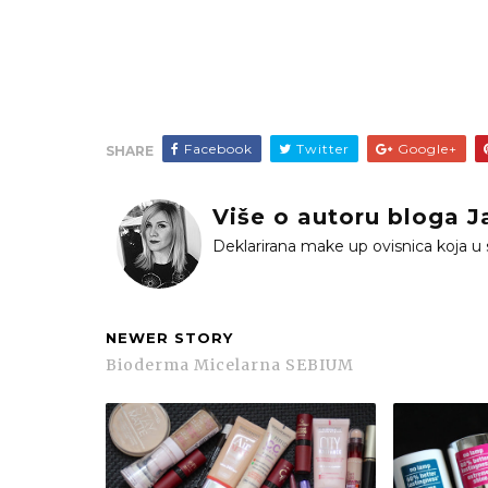
Facebook
Twitter
Google+
SHARE
Više o autoru bloga Ja
Deklarirana make up ovisnica koja u sk
NEWER STORY
Bioderma Micelarna SEBIUM