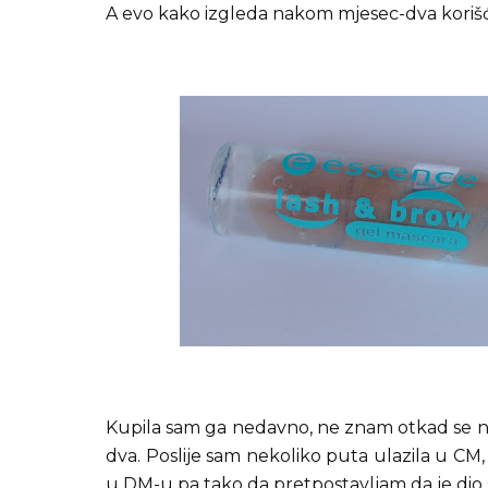
A evo kako izgleda nakom mjesec-dva korišće
Kupila sam ga nedavno, ne znam otkad se nal
dva. Poslije sam nekoliko puta ulazila u CM, 
u DM-u pa tako da pretpostavljam da je dio 