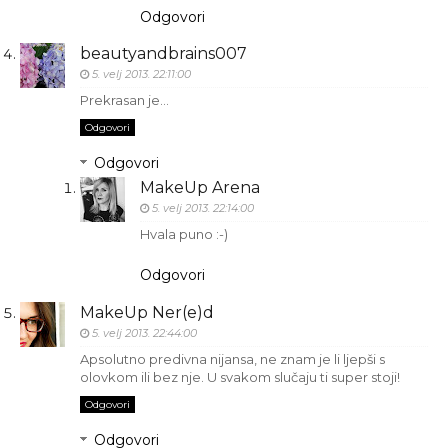
Odgovori
beautyandbrains007
5. velj 2013. 22:11:00
Prekrasan je...
Odgovori
Odgovori
MakeUp Arena
5. velj 2013. 22:14:00
Hvala puno :-)
Odgovori
MakeUp Ner(e)d
5. velj 2013. 22:44:00
Apsolutno predivna nijansa, ne znam je li ljepši s
olovkom ili bez nje. U svakom slučaju ti super stoji!
Odgovori
Odgovori