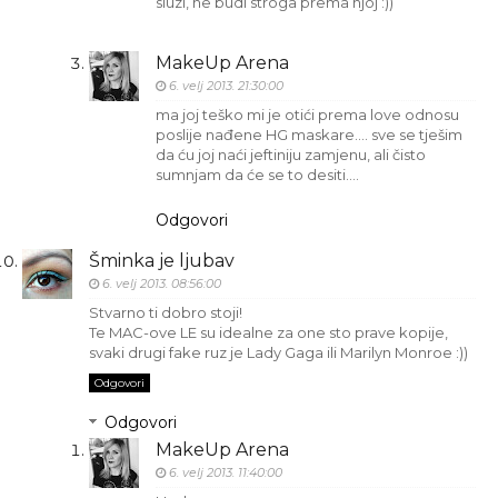
sluzi, ne budi stroga prema njoj :))
MakeUp Arena
6. velj 2013. 21:30:00
ma joj teško mi je otići prema love odnosu
poslije nađene HG maskare.... sve se tješim
da ću joj naći jeftiniju zamjenu, ali čisto
sumnjam da će se to desiti....
Odgovori
Šminka je ljubav
6. velj 2013. 08:56:00
Stvarno ti dobro stoji!
Te MAC-ove LE su idealne za one sto prave kopije,
svaki drugi fake ruz je Lady Gaga ili Marilyn Monroe :))
Odgovori
Odgovori
MakeUp Arena
6. velj 2013. 11:40:00