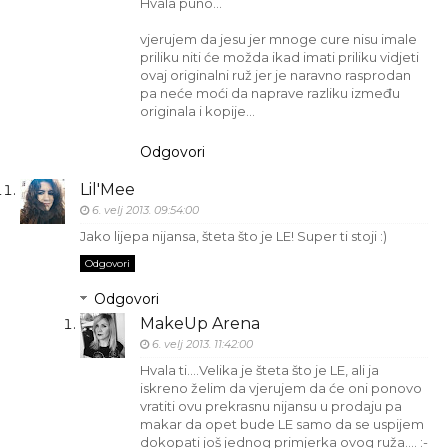
Hvala puno...
vjerujem da jesu jer mnoge cure nisu imale
priliku niti će možda ikad imati priliku vidjeti
ovaj originalni ruž jer je naravno rasprodan
pa neće moći da naprave razliku između
originala i kopije...
Odgovori
Lil'Mee
6. velj 2013. 09:54:00
Jako lijepa nijansa, šteta što je LE! Super ti stoji :)
Odgovori
Odgovori
MakeUp Arena
6. velj 2013. 11:42:00
Hvala ti....Velika je šteta što je LE, ali ja
iskreno želim da vjerujem da će oni ponovo
vratiti ovu prekrasnu nijansu u prodaju pa
makar da opet bude LE samo da se uspijem
dokopati još jednog primjerka ovog ruža.... :-