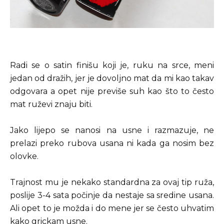
Radi se o satin finišu koji je, ruku na srce, meni
jedan od dražih, jer je dovoljno mat da mi kao takav
odgovara a opet nije previše suh kao što to često
mat ruževi znaju biti.
Jako lijepo se nanosi na usne i razmazuje, ne
prelazi preko rubova usana ni kada ga nosim bez
olovke.
Trajnost mu je nekako standardna za ovaj tip ruža,
poslije 3-4 sata počinje da nestaje sa sredine usana.
Ali opet to je možda i do mene jer se često uhvatim
kako grickam usne.