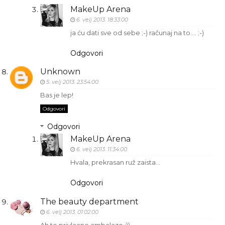
MakeUp Arena
6. velj 2013. 18:33:00
ja ću dati sve od sebe ;-) računaj na to.... ;-)
Odgovori
Unknown
5. velj 2013. 23:54:00
Bas je lep!
Odgovori
Odgovori
MakeUp Arena
6. velj 2013. 11:34:00
Hvala, prekrasan ruž zaista...
Odgovori
The beauty department
6. velj 2013. 01:02:00
Ah te privlacne ambalaze :))