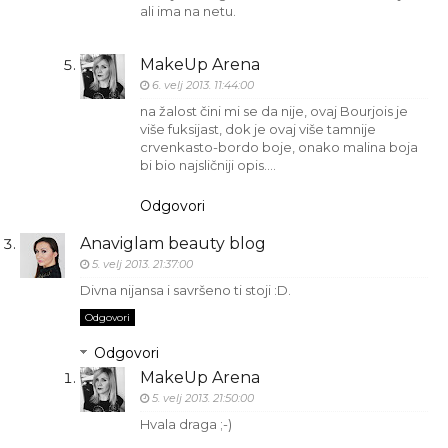
ali ima na netu.
MakeUp Arena
6. velj 2013. 11:44:00
na žalost čini mi se da nije, ovaj Bourjois je
više fuksijast, dok je ovaj više tamnije
crvenkasto-bordo boje, onako malina boja
bi bio najsličniji opis....
Odgovori
Anaviglam beauty blog
5. velj 2013. 21:37:00
Divna nijansa i savršeno ti stoji :D.
Odgovori
Odgovori
MakeUp Arena
5. velj 2013. 21:50:00
Hvala draga ;-)