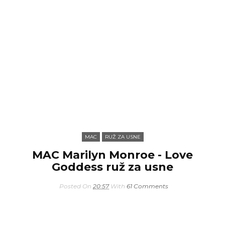
MAC
RUŽ ZA USNE
MAC Marilyn Monroe - Love
Goddess ruž za usne
Posted On
20:57
With
61 Comments