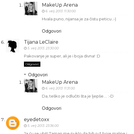
MakeUp Arena
6. velj 2013. 11:30:00
Hvala puno, nijansa je za čistu peticu ;-)
Odgovori
Tijana LeClaire
5. velj 2013. 23:30:00
Pakovanje je super, ali je i boja divna! :D
Odgovori
Odgovori
MakeUp Arena
6. velj 2013. 11:31:00
Da, teško je odlučiti šta je ljepše.... :-D
Odgovori
eyedetoxx
5. velj 2013. 23:36:00
Ja ću se ubit! Taman me puklo da bih ruž boje maline i