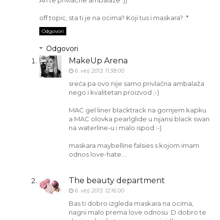
off topic, sta ti je na ocima? Koji tus i maskara? :*
Odgovori
Odgovori
MakeUp Arena
6. velj 2013. 11:38:00
sreća pa ovo nije samo privlačna ambalaža
nego i kvalitetan proizvod ;-)
MAC gel liner blacktrack na gornjem kapku
a MAC olovka pearlglide u nijansi black swan
na waterline-u i malo ispod :-)
maskara maybelline falsies s kojom imam
odnos love-hate....
The beauty department
6. velj 2013. 12:16:00
Bas ti dobro izgleda maskara na ocima,
nagni malo prema love odnosu :D dobro te