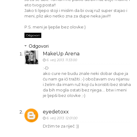
eto tvog posta!!
Jako ti lijepo stoji i mislim da bi ovaj ruž super stajao i
meni, pliz ako netko zna za dupe neka javi!!!
P.S. meni je ljepše bez olovke:)
Odgovori
Odgovori
MakeUp Arena
6. velj 2013. 11:33:00
:-D
ako cure ne budu znale neki dobar dupe ja
ću nam ga ići tražiti ;-) obožavam ovu nijansu
i želim da imam ruž koji ću koristiti bez straha
da bih mogla ostati bez njega.... btw i meni
je ljepši bez olovke ;-)
eyedetoxx
6. velj 2013. 12:01:00
Držim te za riječ :))