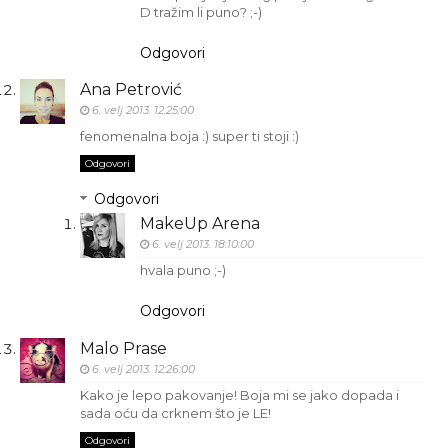
D tražim li puno? ;-)
Odgovori
Ana Petrović
6. velj 2013. 12:25:00
fenomenalna boja :) super ti stoji :)
Odgovori
Odgovori
MakeUp Arena
6. velj 2013. 18:10:00
hvala puno ;-)
Odgovori
Malo Prase
6. velj 2013. 12:26:00
Kako je lepo pakovanje! Boja mi se jako dopada i
sada oću da crknem što je LE!
Odgovori