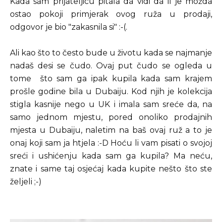
Kada sam prijateljicu pitala da vidi da li je možda
ostao pokoji primjerak ovog ruža u prodaji,
odgovor je bio "zakasnila si" :-(.
Ali kao što to često bude u životu kada se najmanje
nadaš desi se čudo. Ovaj put čudo se ogleda u
tome što sam ga ipak kupila kada sam krajem
prošle godine bila u Dubaiju. Kod njih je kolekcija
stigla kasnije nego u UK i imala sam sreće da, na
samo jednom mjestu, pored onoliko prodajnih
mjesta u Dubaiju, naletim na baš ovaj ruž a to je
onaj koji sam ja htjela :-D Hoću li vam pisati o svojoj
sreći i ushićenju kada sam ga kupila? Ma neću,
znate i same taj osjećaj kada kupite nešto što ste
željeli ;-)