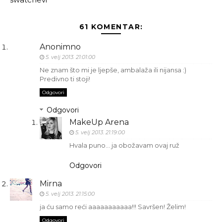
61 KOMENTAR:
Anonimno
5. velj 2013. 21:01:00
Ne znam što mi je ljepše, ambalaža ili nijansa :)
Predivno ti stoji!
Odgovori
Odgovori
MakeUp Arena
5. velj 2013. 21:19:00
Hvala puno... ja obožavam ovaj ruž
Odgovori
Mirna
5. velj 2013. 21:15:00
ja ću samo reći aaaaaaaaaaa!!! Savršen! Želim!
Odgovori