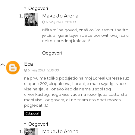
Odgovori
MakeUp Arena
6. velj 2013. 18:11:00
Ništa mi ne govori, znaš koliko sam tužna što
je LE, ali garantujem da će ponoviti ovaj ruž u
nekoj narednoj kolekciji!
Odgovori
Eca
6. velj 2013. 12:30:00
na prvu me toliko podsjetio na moj Loreal Caresse ruz
u nijansi 202, ali ipak ovaj Loreal je malo svjetliji i vuce
vise na sjaj, a i onako kao da nema u sobi tog
crvenkastog, nego vise vuce na rozo- ljubaicasto, sto
meni vise i odgovara, ali ne znam eto opet mozes
pogledati :D
Odgovori
Odgovori
MakeUp Arena