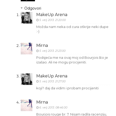
Odgovori
MakeUp Arena
5. velj 2013. 21:20:00
Možda nam neka od cura otkrije neki dupe
:-)
Mirna
5. velj 2013. 21:23:00
Podsjeća me na ovaj moj od Bourjois što je
izašao. Ali ne mogu procijeniti.
MakeUp Arena
5. velj 2013. 21:27:00
koji? daj da vidim i probam procijeniti
Mirna
6. velj 2013. 08:46:00
Bourjois rouge br. 7. Nisam radila racenziju,