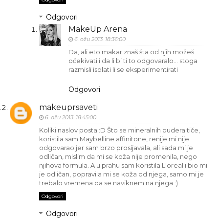
Odgovori
MakeUp Arena
6. ožu 2013. 18:36:00
Da, ali eto makar znaš šta od njih možeš
očekivati i da li bi ti to odgovaralo... stoga
razmisli isplati li se eksperimentirati
Odgovori
makeuprsaveti
6. ožu 2013. 18:45:00
Koliki naslov posta :D Što se mineralnih pudera tiče,
koristila sam Maybelline affinitone, renije mi nije
odgovarao jer sam brzo prosijavala, ali sada mi je
odličan, mislim da mi se koža nije promenila, nego
njihova formula. A u prahu sam koristila L'oreal i bio mi
je odličan, popravila mi se koža od njega, samo mi je
trebalo vremena da se naviknem na njega :)
Odgovori
Odgovori