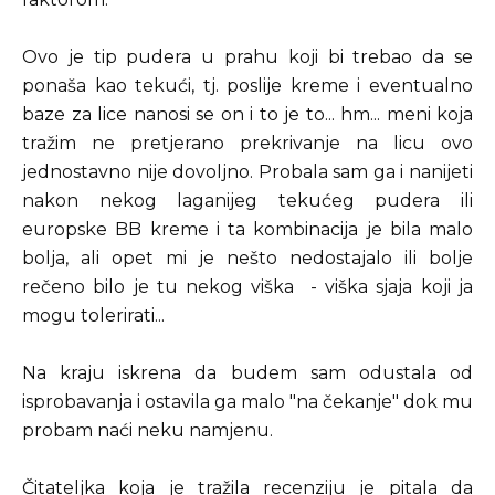
Ovo je tip pudera u prahu koji bi trebao da se
ponaša kao tekući, tj. poslije kreme i eventualno
baze za lice nanosi se on i to je to... hm... meni koja
tražim ne pretjerano prekrivanje na licu ovo
jednostavno nije dovoljno. Probala sam ga i nanijeti
nakon nekog laganijeg tekućeg pudera ili
europske BB kreme i ta kombinacija je bila malo
bolja, ali opet mi je nešto nedostajalo ili bolje
rečeno bilo je tu nekog viška - viška sjaja koji ja
mogu tolerirati...
Na kraju iskrena da budem sam odustala od
isprobavanja i ostavila ga malo "na čekanje" dok mu
probam naći neku namjenu.
Čitateljka koja je tražila recenziju je pitala da