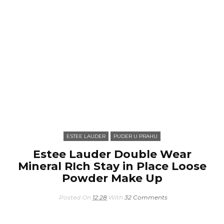
ESTEE LAUDER
PUDER U PRAHU
Estee Lauder Double Wear
Mineral RIch Stay in Place Loose
Powder Make Up
Posted On
12:28
With
32 Comments