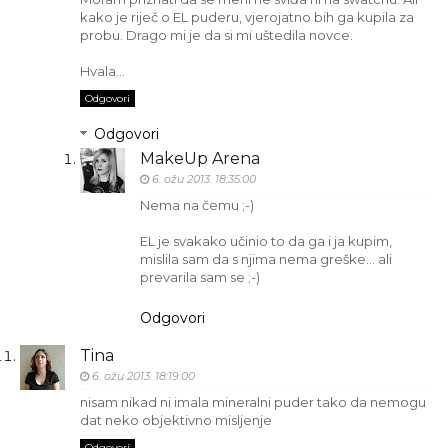
kako je riječ o EL puderu, vjerojatno bih ga kupila za
probu. Drago mi je da si mi uštedila novce.
Hvala...
Odgovori
Odgovori
MakeUp Arena
6. ožu 2013. 18:35:00
Nema na čemu ;-)
EL je svakako učinio to da ga i ja kupim,
mislila sam da s njima nema greške... ali
prevarila sam se ;-)
Odgovori
Tina
6. ožu 2013. 18:19:00
nisam nikad ni imala mineralni puder tako da nemogu
dat neko objektivno misljenje
Odgovori