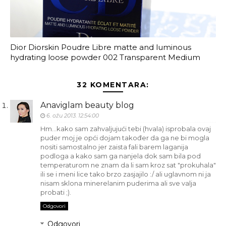
Dior Diorskin Poudre Libre matte and luminous
hydrating loose powder 002 Transparent Medium
32 KOMENTARA:
Anaviglam beauty blog
6. ožu 2013. 12:54:00
Hm...kako sam zahvaljujući tebi (hvala) isprobala ovaj
puder moj je opći dojam također da ga ne bi mogla
nositi samostalno jer zaista fali barem laganija
podloga a kako sam ga nanjela dok sam bila pod
temperaturom ne znam da li sam kroz sat "prokuhala"
ili se i meni lice tako brzo zasjajilo :/ ali uglavnom ni ja
nisam sklona minerelanim puderima ali sve valja
probati ;).
Odgovori
Odgovori