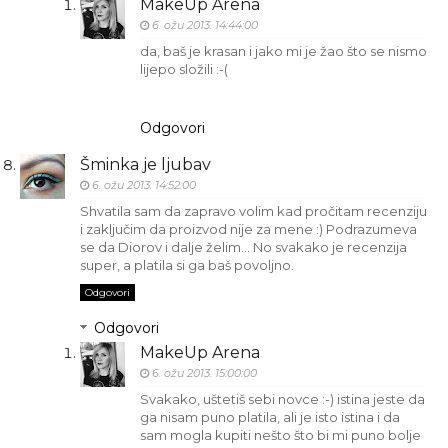
MakeUp Arena
6. ožu 2013. 14:44:00
da, baš je krasan i jako mi je žao što se nismo
lijepo složili :-(
Odgovori
Šminka je ljubav
6. ožu 2013. 14:52:00
Shvatila sam da zapravo volim kad pročitam recenziju
i zaključim da proizvod nije za mene :) Podrazumeva
se da Diorov i dalje želim... No svakako je recenzija
super, a platila si ga baš povoljno.
Odgovori
Odgovori
MakeUp Arena
6. ožu 2013. 15:00:00
Svakako, uštetiš sebi novce :-) istina jeste da
ga nisam puno platila, ali je isto istina i da
sam mogla kupiti nešto što bi mi puno bolje