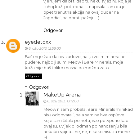
vjerujem da bi ti dao tu neku svježinu koja je
suhoj koži potrebna..... napisala sam da je
opet trenutna akcija na ovaj puder na
Jagodici, pa obrati pažnju ;-)
Odgovori
eyedetoxx
6. ožu 2013. 12:58:00
Baš mi je žao da nisi zadovoljna, ja volim mineralne
pudere, najbolji su mi Meow i Bare Minerals, moja
koža nije baš toliko masna pa možda zato
Odgovori
Odgovori
MakeUp Arena
6. ožu 2013. 13:12:00
Meow nisam probala, Bare Minerals mi nikad
nisu odgovarali, pala sam na hvalospjeve
koje sam čitala po netu, isto potvpuno kao i
ovaj su, uvijek bi odmah po nanošenju bila
nekako sjajna... ne, ne, nikako nisu za mene
:-(