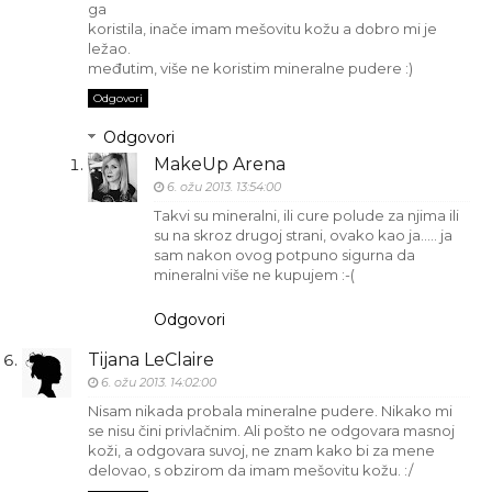
ga
koristila, inače imam mešovitu kožu a dobro mi je
ležao.
međutim, više ne koristim mineralne pudere :)
Odgovori
Odgovori
MakeUp Arena
6. ožu 2013. 13:54:00
Takvi su mineralni, ili cure polude za njima ili
su na skroz drugoj strani, ovako kao ja..... ja
sam nakon ovog potpuno sigurna da
mineralni više ne kupujem :-(
Odgovori
Tijana LeClaire
6. ožu 2013. 14:02:00
Nisam nikada probala mineralne pudere. Nikako mi
se nisu čini privlačnim. Ali pošto ne odgovara masnoj
koži, a odgovara suvoj, ne znam kako bi za mene
delovao, s obzirom da imam mešovitu kožu. :/