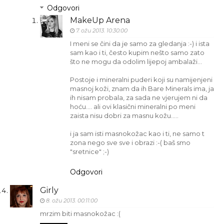
Odgovori
MakeUp Arena
7. ožu 2013. 10:30:00
I meni se čini da je samo za gledanja :-) i ista
sam kao i ti, često kupim nešto samo zato
što ne mogu da odolim lijepoj ambalaži...
Postoje i mineralni puderi koji su namijenjeni
masnoj koži, znam da ih Bare Minerals ima, ja
ih nisam probala, za sada ne vjerujem ni da
hoću.... ali ovi klasični mineralni po meni
zaista nisu dobri za masnu kožu.....
i ja sam isti masnokožac kao i ti, ne samo t
zona nego sve sve i obrazi :-( baš smo
"sretnice" ;-)
Odgovori
Girly
8. ožu 2013. 00:11:00
mrzim biti masnokožac :(