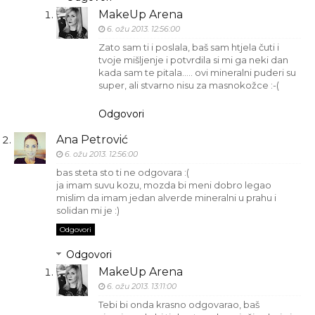
MakeUp Arena
6. ožu 2013. 12:56:00
Zato sam ti i poslala, baš sam htjela čuti i
tvoje mišljenje i potvrdila si mi ga neki dan
kada sam te pitala..... ovi mineralni puderi su
super, ali stvarno nisu za masnokožce :-(
Odgovori
Ana Petrović
6. ožu 2013. 12:56:00
bas steta sto ti ne odgovara :(
ja imam suvu kozu, mozda bi meni dobro legao
mislim da imam jedan alverde mineralni u prahu i
solidan mi je :)
Odgovori
Odgovori
MakeUp Arena
6. ožu 2013. 13:11:00
Tebi bi onda krasno odgovarao, baš