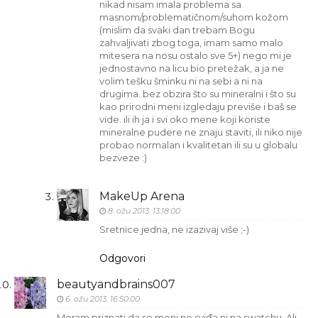
nikad nisam imala problema sa
masnom/problematičnom/suhom kožom
(mislim da svaki dan trebam Bogu
zahvaljivati zbog toga, imam samo malo
mitesera na nosu ostalo sve 5+) nego mi je
jednostavno na licu bio pretežak, a ja ne
volim tešku šminku ni na sebi a ni na
drugima. bez obzira što su mineralni i što su
kao prirodni meni izgledaju previše i baš se
vide. ili ih ja i svi oko mene koji koriste
mineralne pudere ne znaju staviti, ili niko nije
probao normalan i kvalitetan ili su u globalu
bezveze :)
MakeUp Arena
8. ožu 2013. 13:18:00
Sretnice jedna, ne izazivaj više ;-)
Odgovori
beautyandbrains007
6. ožu 2013. 16:50:00
Moram priznati da se meni ne sviđa ni na swatchu. Ali