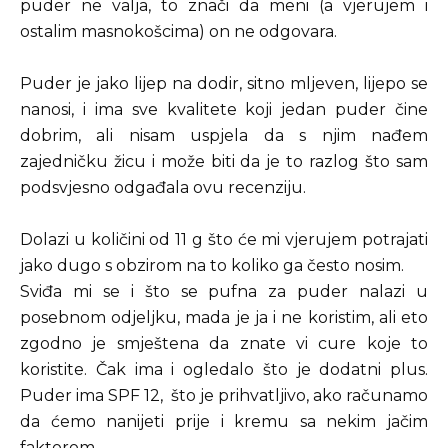
puder ne valja, to znači da meni (a vjerujem i
ostalim masnokošcima) on ne odgovara.
Puder je jako lijep na dodir, sitno mljeven, lijepo se
nanosi, i ima sve kvalitete koji jedan puder čine
dobrim, ali nisam uspjela da s njim nađem
zajedničku žicu i može biti da je to razlog što sam
podsvjesno odgađala ovu recenziju.
Dolazi u količini od 11 g što će mi vjerujem potrajati
jako dugo s obzirom na to koliko ga često nosim.
Sviđa mi se i što se pufna za puder nalazi u
posebnom odjeljku, mada je ja i ne koristim, ali eto
zgodno je smještena da znate vi cure koje to
koristite. Čak ima i ogledalo što je dodatni plus.
Puder ima SPF 12, što je prihvatljivo, ako računamo
da ćemo nanijeti prije i kremu sa nekim jačim
faktorom.