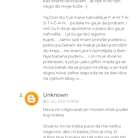
kao brand obožavam....ali nije ni do njih
nego do moje kože :-(
Taj Dior što ti je Ivana nahvalila je F-A-N-T-A-
S-T-I-Č-A-N.... poslala mi ga je da probam, i
reći ću ti da je apsolutno u pravu što ga je
nahvalila.... i ja ću ga isto sigurno
kupiti......samo sad imam previše pudera u
prahu pa čekam da makar jedan potrošim
do kraja.... ne znam jesi li razmišljala o Ben
Nye banana puderu..... i on mi je stvarno
prekrasan, a još je i jako jeftin, mada ga se
mora čekati da se pojavi na ebay-u jer kad
stignu nove zalihe rasproda se za dan-dva
na cijelom ebay-u....
Unknown
6. ožu 2013. 14:19:00
Nece mi odgovarati jer moram imati puder
koji matira.
Stvarno mi ne treba puno da me netko
nagovori, ako i ti kazes, Dior je moj :D
A Ben Nye banana jer takoder na wish listi