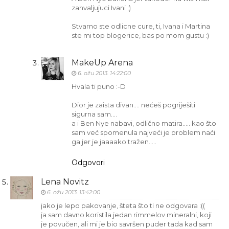
zahvaljujuci Ivani ;)
Stvarno ste odlicne cure, ti, Ivana i Martina
ste mi top blogerice, bas po mom gustu :)
MakeUp Arena
6. ožu 2013. 14:22:00
Hvala ti puno :-D
Dior je zaista divan.... nećeš pogriješiti
sigurna sam....
a i Ben Nye nabavi, odlično matira..... kao što
sam već spomenula najveći je problem naći
ga jer je jaaaako tražen.....
Odgovori
Lena Novitz
6. ožu 2013. 13:42:00
jako je lepo pakovanje, šteta što ti ne odgovara :((
ja sam davno koristila jedan rimmelov mineralni, koji
je povučen, ali mi je bio savršen puder tada kad sam