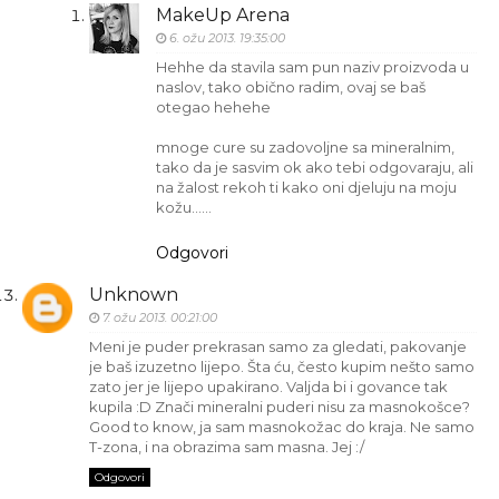
MakeUp Arena
6. ožu 2013. 19:35:00
Hehhe da stavila sam pun naziv proizvoda u
naslov, tako obično radim, ovaj se baš
otegao hehehe
mnoge cure su zadovoljne sa mineralnim,
tako da je sasvim ok ako tebi odgovaraju, ali
na žalost rekoh ti kako oni djeluju na moju
kožu......
Odgovori
Unknown
7. ožu 2013. 00:21:00
Meni je puder prekrasan samo za gledati, pakovanje
je baš izuzetno lijepo. Šta ću, često kupim nešto samo
zato jer je lijepo upakirano. Valjda bi i govance tak
kupila :D Znači mineralni puderi nisu za masnokošce?
Good to know, ja sam masnokožac do kraja. Ne samo
T-zona, i na obrazima sam masna. Jej :/
Odgovori