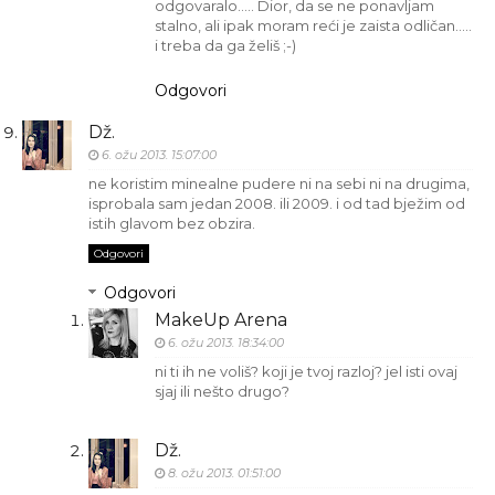
odgovaralo..... Dior, da se ne ponavljam
stalno, ali ipak moram reći je zaista odličan.....
i treba da ga želiš ;-)
Odgovori
Dž.
6. ožu 2013. 15:07:00
ne koristim minealne pudere ni na sebi ni na drugima,
isprobala sam jedan 2008. ili 2009. i od tad bježim od
istih glavom bez obzira.
Odgovori
Odgovori
MakeUp Arena
6. ožu 2013. 18:34:00
ni ti ih ne voliš? koji je tvoj razloj? jel isti ovaj
sjaj ili nešto drugo?
Dž.
8. ožu 2013. 01:51:00