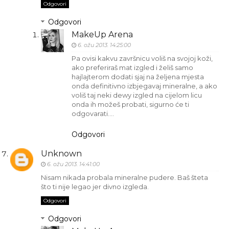
Odgovori
Odgovori
MakeUp Arena
6. ožu 2013. 14:25:00
Pa ovisi kakvu završnicu voliš na svojoj koži,
ako preferiraš mat izgled i želiš samo
hajlajterom dodati sjaj na željena mjesta
onda definitivno izbjegavaj mineralne, a ako
voliš taj neki dewy izgled na cijelom licu
onda ih možeš probati, sigurno će ti
odgovarati....
Odgovori
Unknown
6. ožu 2013. 14:41:00
Nisam nikada probala mineralne pudere. Baš šteta
što ti nije legao jer divno izgleda.
Odgovori
Odgovori