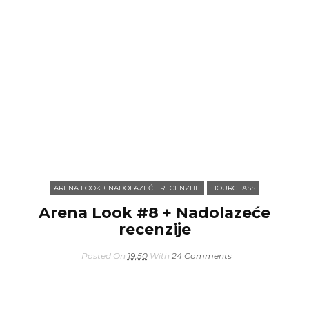
ARENA LOOK + NADOLAZEĆE RECENZIJE
HOURGLASS
Arena Look #8 + Nadolazeće
recenzije
Posted On
19:50
With
24 Comments