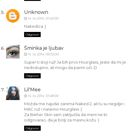
Unknown
14. lis 2014. 01:40:00
Nakedica ;)
Odgovori
Šminka je ljubav
14. lis 2014. 09:53:00
Super ti stoji ruž! Ja bih prvo Hourglass, jeste da mi je
nedostupno, ali mogu da parim oči :D
Odgovori
Lil'Mee
14. lis 2014. 10:48:00
Možda me najviše zanima Naked 2, ali tu su negdje i
MAC ruž i naravno Hourglass :)
Za Better Skin sam zaključila da meni ne bi
odgovarao, da je bolji za masnu kožu :)
Odgovori