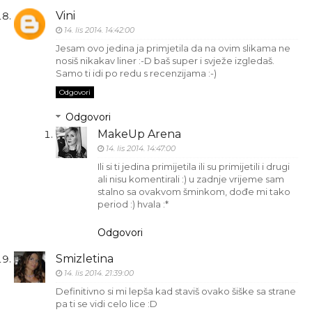
Vini
14. lis 2014. 14:42:00
Jesam ovo jedina ja primjetila da na ovim slikama ne
nosiš nikakav liner :-D baš super i svježe izgledaš.
Samo ti idi po redu s recenzijama :-)
Odgovori
Odgovori
MakeUp Arena
14. lis 2014. 14:47:00
Ili si ti jedina primijetila ili su primijetili i drugi
ali nisu komentirali :) u zadnje vrijeme sam
stalno sa ovakvom šminkom, dođe mi tako
period :) hvala :*
Odgovori
Smizletina
14. lis 2014. 21:39:00
Definitivno si mi lepša kad staviš ovako šiške sa strane
pa ti se vidi celo lice :D