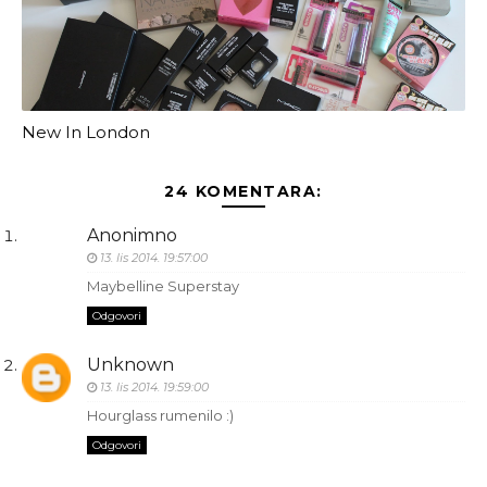
New In London
24 KOMENTARA:
Anonimno
13. lis 2014. 19:57:00
Maybelline Superstay
Odgovori
Unknown
13. lis 2014. 19:59:00
Hourglass rumenilo :)
Odgovori