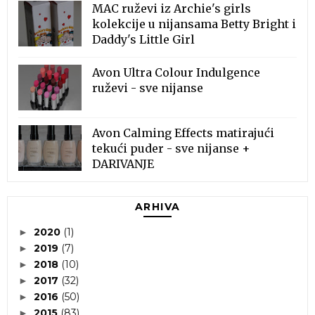
MAC ruževi iz Archie's girls
kolekcije u nijansama Betty Bright i
Daddy's Little Girl
Avon Ultra Colour Indulgence
ruževi - sve nijanse
Avon Calming Effects matirajući
tekući puder - sve nijanse +
DARIVANJE
ARHIVA
2020
(1)
►
2019
(7)
►
2018
(10)
►
2017
(32)
►
2016
(50)
►
2015
(83)
►