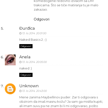
komedogene redovno izvlačim sa DM
trakicama. Što se tiče matiranja tu je malo
zakazao.
Odgovori
Đurđica
13. lis 2014. 20:01:00
Naked Basics 2 ;-)
Odgovori
Anela
13. lis 2014. 20:05:00
naked :)
Odgovori
Unknown
13. lis 2014. 20:43:00
Mene zanima Maybellinov puder. Zar ti odgovara s
obzirom da imaš masnu kožu? Ja sam ga mislila kupiti,
ali imam suvu pa ne znam bi li mi odgovarao, pošto