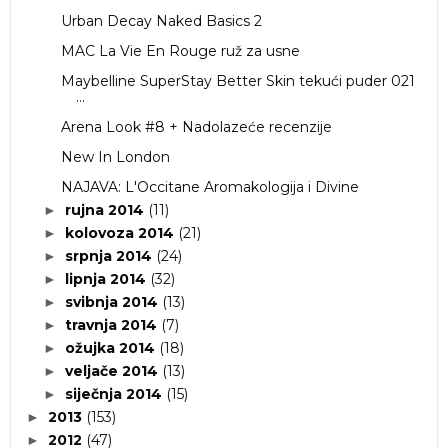
Urban Decay Naked Basics 2
MAC La Vie En Rouge ruž za usne
Maybelline SuperStay Better Skin tekući puder 021
...
Arena Look #8 + Nadolazeće recenzije
New In London
NAJAVA: L'Occitane Aromakologija i Divine
rujna 2014
(11)
►
kolovoza 2014
(21)
►
srpnja 2014
(24)
►
lipnja 2014
(32)
►
svibnja 2014
(13)
►
travnja 2014
(7)
►
ožujka 2014
(18)
►
veljače 2014
(13)
►
siječnja 2014
(15)
►
2013
(153)
►
2012
(47)
►