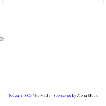
Redizajn i SEO
MiralMedia
| Sponsored by
Arena Studio
Crafted with
by
Templatesyard