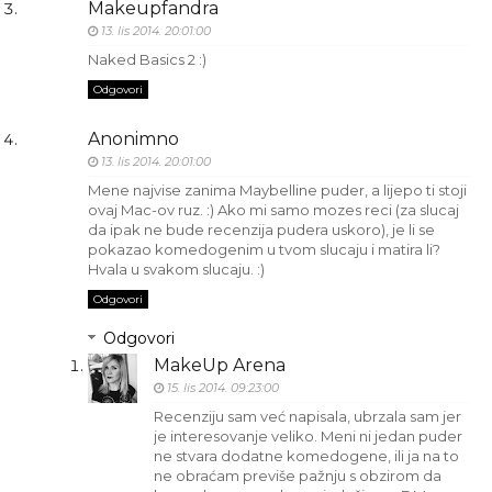
Makeupfandra
13. lis 2014. 20:01:00
Naked Basics 2 :)
Odgovori
Anonimno
13. lis 2014. 20:01:00
Mene najvise zanima Maybelline puder, a lijepo ti stoji
ovaj Mac-ov ruz. :) Ako mi samo mozes reci (za slucaj
da ipak ne bude recenzija pudera uskoro), je li se
pokazao komedogenim u tvom slucaju i matira li?
Hvala u svakom slucaju. :)
Odgovori
Odgovori
MakeUp Arena
15. lis 2014. 09:23:00
Recenziju sam već napisala, ubrzala sam jer
je interesovanje veliko. Meni ni jedan puder
ne stvara dodatne komedogene, ili ja na to
ne obraćam previše pažnju s obzirom da