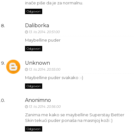
inače piše da je za normalnu.
Odgovori
Daliborka
13. lis 2014. 20:51:00
Maybelline puder
Odgovori
Unknown
13. lis 2014. 20:55:00
Maybelline puder svakako :-)
Odgovori
Anonimno
13. lis 2014. 20:56:00
Zanima me kako se maybelline Superstay Better
Skin tekući puder ponaša na masnijoj koži :)
Odgovori