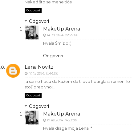
Naked što se mene tiče
Odgovori
Odgovori
MakeUp Arena
14. lis 2014. 22:29:00
Hvala Šmizlo :)
Odgovori
Lena Novitz
17. lis 2014. 11:44:00
ja samo hocu da kažem da ti ovo hourglass rumenillo
stoji predivno!!!
Odgovori
Odgovori
MakeUp Arena
17. lis 2014. 14:23:00
Hvala draga moja Lena :*