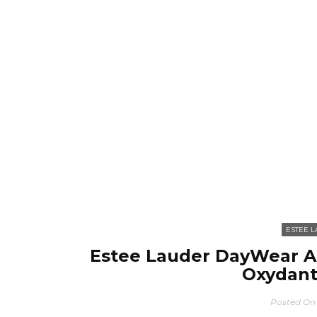
ESTEE 
Estee Lauder DayWear Ad
Oxydant
Posted On