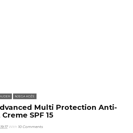
LAUDER
NJEGA KOŽE
vanced Multi Protection Anti-
 Creme SPF 15
19:17
With
10 Comments