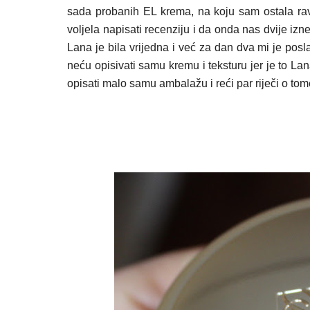
sada probanih EL krema, na koju sam ostala ra
voljela napisati recenziju i da onda nas dvije izn
Lana je bila vrijedna i već za dan dva mi je posla
neću opisivati samu kremu i teksturu jer je to L
opisati malo samu ambalažu i reći par riječi o to