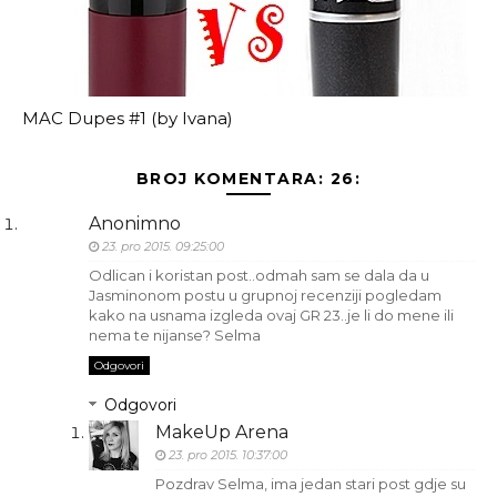
MAC Dupes #1 (by Ivana)
BROJ KOMENTARA: 26:
Anonimno
23. pro 2015. 09:25:00
Odlican i koristan post..odmah sam se dala da u
Jasminonom postu u grupnoj recenziji pogledam
kako na usnama izgleda ovaj GR 23..je li do mene ili
nema te nijanse? Selma
Odgovori
Odgovori
MakeUp Arena
23. pro 2015. 10:37:00
Pozdrav Selma, ima jedan stari post gdje su