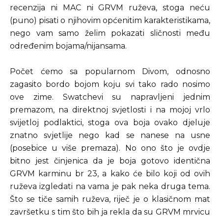
recenzija ni MAC ni GRVM ruževa, stoga neću
(puno) pisati o njihovim općenitim karakteristikama,
nego vam samo želim pokazati sličnosti među
određenim bojama/nijansama.
Počet ćemo sa popularnom Divom, odnosno
zagasito bordo bojom koju svi tako rado nosimo
ove zime. Swatchevi su napravljeni jednim
premazom, na direktnoj svjetlosti i na mojoj vrlo
svijetloj podlaktici, stoga ova boja ovako djeluje
znatno svjetlije nego kad se nanese na usne
(posebice u više premaza). No ono što je ovdje
bitno jest činjenica da je boja gotovo identična
GRVM karminu br 23, a kako će bilo koji od ovih
ruževa izgledati na vama je pak neka druga tema.
Što se tiče samih ruževa, riječ je o klasičnom mat
završetku s tim što bih ja rekla da su GRVM mrvicu