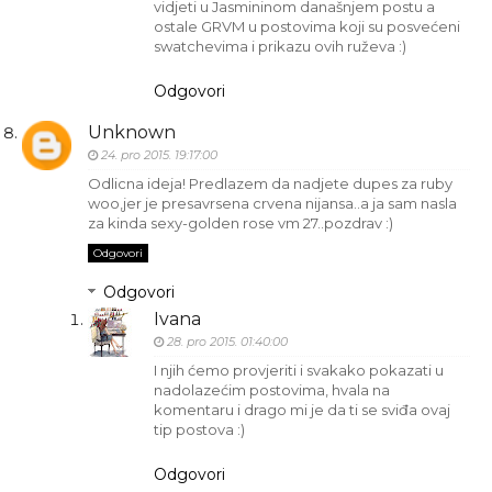
vidjeti u Jasmininom današnjem postu a
ostale GRVM u postovima koji su posvećeni
swatchevima i prikazu ovih ruževa :)
Odgovori
Unknown
24. pro 2015. 19:17:00
Odlicna ideja! Predlazem da nadjete dupes za ruby
woo,jer je presavrsena crvena nijansa..a ja sam nasla
za kinda sexy-golden rose vm 27..pozdrav :)
Odgovori
Odgovori
Ivana
28. pro 2015. 01:40:00
I njih ćemo provjeriti i svakako pokazati u
nadolazećim postovima, hvala na
komentaru i drago mi je da ti se sviđa ovaj
tip postova :)
Odgovori