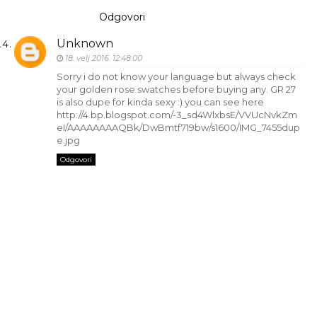
Odgovori
Unknown
18. velj 2016. 12:48:00
Sorry i do not know your language but always check
your golden rose swatches before buying any. GR 27
is also dupe for kinda sexy :) you can see here
http://4.bp.blogspot.com/-3_sd4WlxbsE/VVUcNvkZm
eI/AAAAAAAAQBk/DwBmtf719bw/s1600/IMG_7455dup
e.jpg
Odgovori