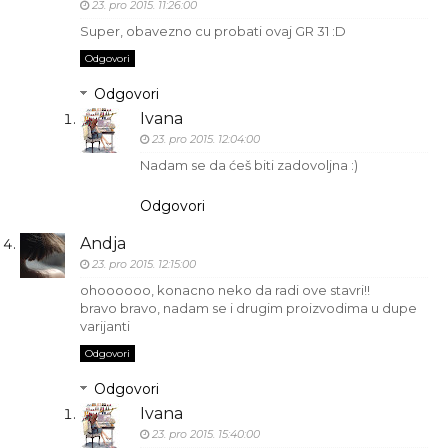
23. pro 2015. 11:26:00
Super, obavezno cu probati ovaj GR 31 :D
Odgovori
Odgovori
Ivana
23. pro 2015. 12:04:00
Nadam se da ćeš biti zadovoljna :)
Odgovori
Andja
23. pro 2015. 12:15:00
ohoooooo, konacno neko da radi ove stavri!!
bravo bravo, nadam se i drugim proizvodima u dupe
varijanti
Odgovori
Odgovori
Ivana
23. pro 2015. 15:40:00