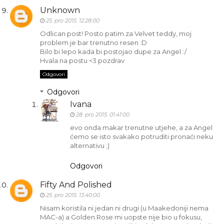
Unknown
25. pro 2015. 12:28:00
Odlican post! Posto patim za Velvet teddy, moj
problem je bar trenutno resen :D
Bilo bi lepo kada bi postojao dupe za Angel :/
Hvala na postu <3 pozdrav
Odgovori
Odgovori
Ivana
28. pro 2015. 01:41:00
evo onda makar trenutne utjehe, a za Angel
ćemo se isto svakako potruditi pronaći neku
alternativu ;)
Odgovori
Fifty And Polished
25. pro 2015. 13:40:00
Nisam koristila ni jedan ni drugi (u Maakedoniji nema
MAC-a) a Golden Rose mi uopste nije bio u fokusu,