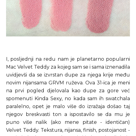
I, posljednji na redu nam je planetarno popularni
Mac Velvet Teddy za kojeg sam se i sama iznenadila
uvidjevši da se izvrstan dupe za njega krije među
novim nijansama GRVM ruževa. Ova 31-ica je meni
na prvi pogled djelovala kao dupe za gore već
spomenuti Kinda Sexy, no kada sam ih swatchala
paralelno, opet je malo više do izražaja došao taj
njegov breskvasti ton a ispostavilo se da mu je
puno više nalik (ako mene pitate - identičan)
Velvet Teddy. Tekstura, nijansa, finish, postojanost -