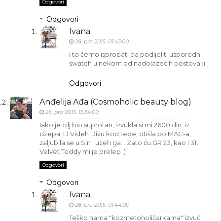
Odgovori
Odgovori
Ivana
28. pro 2015. 01:43:00
i to ćemo isprobati pa podijeliti usporedni
swatch u nekom od nadolazećih postova :)
Odgovori
Anđelija Ađa (Cosmoholic beauty blog)
26. pro 2015. 15:54:00
Iako je cilj bio suprotan, izvukla si mi 2600 din. iz
džepa :D Videh Divu kod tebe, otišla do MAC-a,
zaljubila se u Sin i uzeh ga... Zato ću GR 23, kao i 31,
Velvet Teddy mi je prelep :)
Odgovori
Odgovori
Ivana
28. pro 2015. 01:44:00
Teško nama "kozmetoholičarkama" izvući