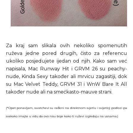
Za kraj sam slikala ovih nekoliko spomenutih
ruževa jedne pored drugih, čisto za referencu
ukoliko posjedujete ijedan od njih. Kako sam već
napisala, Mac Runway Hit i GRVM 26 su peachy-
nude, Kinda Sexy također ali mrvicu zagasitiji, dok
su Mac Velvet Teddy, GRVM 31 i WnW Bare It All
također nude ali na smećkasto-mauve strani.
(*Opet ponavljam, swatchevi su rađeni na direktnom svjetlu i svijetloj podlozi pa
svakako imajte u vidu da ovo nisu boje kako ti ruževi izgledaju na usnama.)