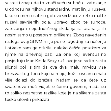
susresti znaju da to znači veću suhoću i zatezanje
u odnosu na njihovu standardnu mat liniju ruževa.
Iako su meni osobno gotovo svi Macovi retro matte
ruževi savršenih boja, upravo zbog te suhoće,
zatezanja i nejednoličnog skidanja sa usana ja ih
nosim samo u posebnim prilikama. Zbog navedenih
razloga ovaj GRVM mi je puno ugodniji za nošenje
i otkako sam ga otkrila, daleko češće posežem za
njime na dnevnoj bazi. Za one koji eventualno
posjeduju Mac Kinda Sexy ruž, ovdje se radi o zaista
sličnoj boji, s tim da ova dva imaju mrvicu više
breskvastog tona koji na mojoj koži i usnama malo
više dolazi do izražaja. Nadam se da ćete uz
swatcheve moći vidjeti o čemu govorim, mada su
to toliko neznatne razlike koje je na slikama zaista
teško uloviti i prikazati.