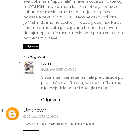
sve dok nisam "upoznala" njihive lakove za nokte koji
su ODLICNI, a kako imam kratke i retke ytrepavice,
kuburim sa maskarama, i onda mi je koleginica
pokazala neku njihovu 4X ili tako nekako- odlicna
je!Mislim da imamo cudnu (i mozda glupu) naviku da
mislimo da ne valja jer je jevtiniji brend, sto u ovom
slucaju uopste nije tacno. Posle tvog posta cu bas da
pogledam ruzeve
Odgovori
Odgovori
Ivana
28. pro 2015. 01:42:00
Slažem se, i sama sam imala predrasude po
pitanju Golden Rose-a, sve dok im Jasmina
nije osvjetlala obraz i podigla rejting :))
Odgovori
Unknown
25. pro 2015. 15:09:00
GRVM 18 ja slican sa MAC Russian Red