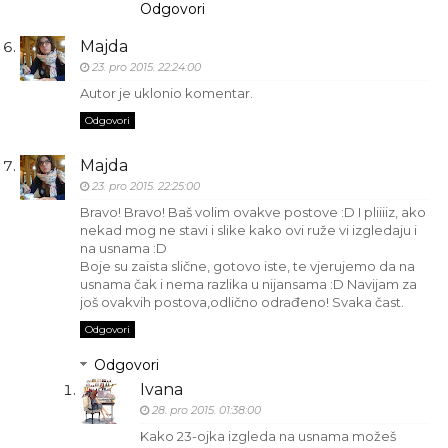
Odgovori
Majda
23. pro 2015. 22:24:00
Autor je uklonio komentar.
Odgovori
Majda
23. pro 2015. 22:25:00
Bravo! Bravo! Baš volim ovakve postove :D I pliiiiz, ako
nekad mog ne stavi i slike kako ovi ruže vi izgledaju i
na usnama :D
Boje su zaista slične, gotovo iste, te vjerujemo da na
usnama čak i nema razlika u nijansama :D Navijam za
još ovakvih postova,odlično odrađeno! Svaka čast.
Odgovori
Odgovori
Ivana
28. pro 2015. 01:38:00
Kako 23-ojka izgleda na usnama možeš