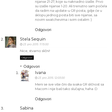
nijanse 21-27, koje su naknadno izašle. Prvo
su izašle nijanse 1-20. Ali trenutno sam počela
da radim na update-u GR posta, gdje će u
sklopu jednog posta biti sve nijanse, sa
novim swatchevima i svim ostalim :)
Odgovori
Stela Sequin
23. pro 2015. 11:15:00
Nice, stvarno slični!
Odgovori
Odgovori
Ivana
23. pro 2015. 12:03:00
Meni se sve više čini da svaka GR sličnost sa
Macom i nije baš tako slučajna, haha :D
Odgovori
Sabina