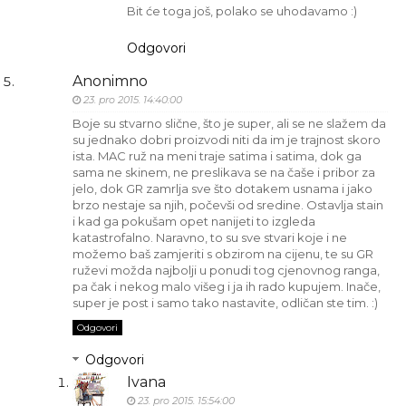
Bit će toga još, polako se uhodavamo :)
Odgovori
Anonimno
23. pro 2015. 14:40:00
Boje su stvarno slične, što je super, ali se ne slažem da
su jednako dobri proizvodi niti da im je trajnost skoro
ista. MAC ruž na meni traje satima i satima, dok ga
sama ne skinem, ne preslikava se na čaše i pribor za
jelo, dok GR zamrlja sve što dotakem usnama i jako
brzo nestaje sa njih, počevši od sredine. Ostavlja stain
i kad ga pokušam opet nanijeti to izgleda
katastrofalno. Naravno, to su sve stvari koje i ne
možemo baš zamjeriti s obzirom na cijenu, te su GR
ruževi možda najbolji u ponudi tog cjenovnog ranga,
pa čak i nekog malo višeg i ja ih rado kupujem. Inače,
super je post i samo tako nastavite, odličan ste tim. :)
Odgovori
Odgovori
Ivana
23. pro 2015. 15:54:00