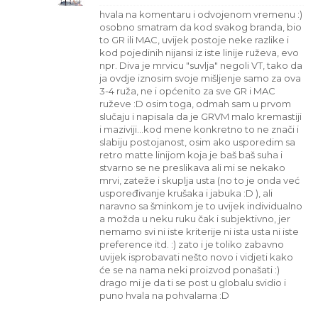
hvala na komentaru i odvojenom vremenu :)
osobno smatram da kod svakog branda, bio
to GR ili MAC, uvijek postoje neke razlike i
kod pojedinih nijansi iz iste linije ruževa, evo
npr. Diva je mrvicu "suvlja" negoli VT, tako da
ja ovdje iznosim svoje mišljenje samo za ova
3-4 ruža, ne i općenito za sve GR i MAC
ruževe :D osim toga, odmah sam u prvom
slučaju i napisala da je GRVM malo kremastiji
i maziviji...kod mene konkretno to ne znači i
slabiju postojanost, osim ako usporedim sa
retro matte linijom koja je baš baš suha i
stvarno se ne preslikava ali mi se nekako
mrvi, zateže i skuplja usta (no to je onda već
uspoređivanje krušaka i jabuka :D ), ali
naravno sa šminkom je to uvijek individualno
a možda u neku ruku čak i subjektivno, jer
nemamo svi ni iste kriterije ni ista usta ni iste
preference itd. :) zato i je toliko zabavno
uvijek isprobavati nešto novo i vidjeti kako
će se na nama neki proizvod ponašati :)
drago mi je da ti se post u globalu svidio i
puno hvala na pohvalama :D