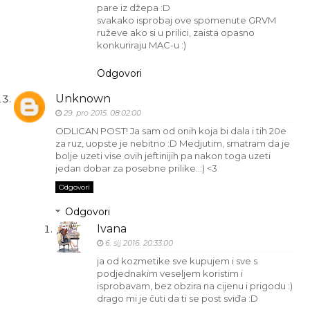
pare iz džepa :D
svakako isprobaj ove spomenute GRVM
ruževe ako si u prilici, zaista opasno
konkuriraju MAC-u :)
Odgovori
Unknown
29. pro 2015. 08:02:00
ODLICAN POST! Ja sam od onih koja bi dala i tih 20e
za ruz, uopste je nebitno :D Medjutim, smatram da je
bolje uzeti vise ovih jeftinijih pa nakon toga uzeti
jedan dobar za posebne prilike..:) <3
Odgovori
Odgovori
Ivana
6. sij 2016. 20:33:00
ja od kozmetike sve kupujem i sve s
podjednakim veseljem koristim i
isprobavam, bez obzira na cijenu i prigodu :)
drago mi je čuti da ti se post sviđa :D