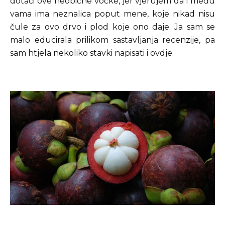
dotaći ove neobične voćke, jer vjerujem da i među
vama ima neznalica poput mene, koje nikad nisu
čule za ovo drvo i plod koje ono daje. Ja sam se
malo educirala prilikom sastavljanja recenzije, pa
sam htjela nekoliko stavki napisati i ovdje.