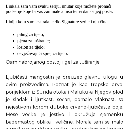
Linkala sam vam svaku seriju, unutar koje možete pronaći
podserije koje bi vas zanimale a nisu tema današnjeg posta.
Liniju koju sam testirala je dio Signature serije i nju čine:
piling za tijelo;
pjena za tuširanje;
losion za tijelo;
osvježavajući sprej za tijelo.
Osim nabrojanog postoji i gel za tuširanje.
Ljubičasti mangostin je preuzeo glavnu ulogu u
ovim proizvodima. Poznat je kao tropsko drvo,
porijeklom iz Sunda otoka i Maluku-a. Njegov plod
je sladak i ljutkast, sočan, pomalo vlaknast, sa
nejestivom korom duboke crveno-ljubičaste boje.
Meso voćke je jestivo i okružuje sjemenku
bademastog oblika i veličine. Morala sam se malo