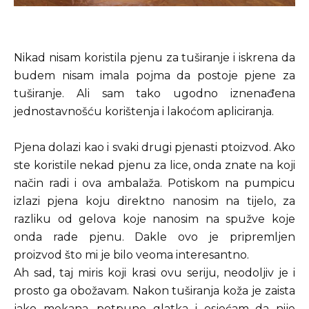
Nikad nisam koristila pjenu za tuširanje i iskrena da
budem nisam imala pojma da postoje pjene za
tuširanje. Ali sam tako ugodno iznenađena
jednostavnošću korištenja i lakoćom apliciranja.
Pjena dolazi kao i svaki drugi pjenasti ptoizvod. Ako
ste koristile nekad pjenu za lice, onda znate na koji
način radi i ova ambalaža. Potiskom na pumpicu
izlazi pjena koju direktno nanosim na tijelo, za
razliku od gelova koje nanosim na spužve koje
onda rade pjenu. Dakle ovo je pripremljen
proizvod što mi je bilo veoma interesantno.
Ah sad, taj miris koji krasi ovu seriju, neodoljiv je i
prosto ga obožavam. Nakon tuširanja koža je zaista
jako mekana, potpuno glatka i osjećam da nije