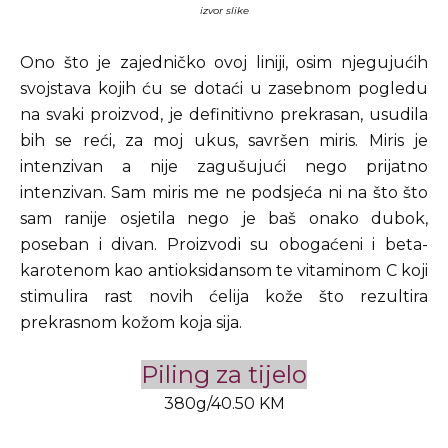
izvor slike
Ono što je zajedničko ovoj liniji, osim njegujućih
svojstava kojih ću se dotaći u zasebnom pogledu
na svaki proizvod, je definitivno prekrasan, usudila
bih se reći, za moj ukus, savršen miris. Miris je
intenzivan a nije zagušujući nego prijatno
intenzivan. Sam miris me ne podsjeća ni na što što
sam ranije osjetila nego je baš onako dubok,
poseban i divan. Proizvodi su obogaćeni i beta-
karotenom kao antioksidansom te vitaminom C koji
stimulira rast novih ćelija kože što rezultira
prekrasnom kožom koja sija.
Piling za tijelo
380g/40.50 KM