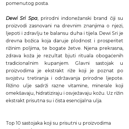
pomenutog posta.
Dewi Sri Spa
, prirodni indonežanski brand čiji su
proizvodi zasnovani na drevnim znanjima o njezi,
ljepoti i zdravlju te balansu duha i tijela. Dewi Sri je
drevna božica koja daruje plodnost i prosperitet
rižinim poljima, te bogate žetve. Njena prekrasna,
zdrava koža je rezultat bjuti rituala obogaćenih
tradicionalnim kupanjem. Glavni sastojak u
proizvodima je ekstrakt riže koji je poznat po
svojstvu tretiranja i održavanja prirodne ljepote.
Rižino ulje sadrži razne vitamine, minerale koji
omekšavaju, hidratiziraju i osvježavaju kožu. Uz rižin
ekstrakt prisutna su i čista esencijalna ulja.
Top 10 sastojaka koji su prisutni u proizvodima