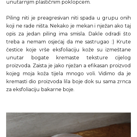
unutarnjim plastičnim poklopcem.
Piling niti je preagresivan niti spada u grupu onih
koji ne rade ništa. Nekako je mekan i nježan ako taj
opis za jedan piling ima smisla. Dakle odradi što
treba a nemam osjećaj da me sastrugao :) Krute
čestice koje vrše eksfoliaciju kože su izmeštane
unutar bogate kremaste teksture cijelog
proizvoda. Zaista je jako nježan a efikasan proizvod
kojeg moja koža tijela mnogo voli. Vidimo da je
kremasti dio proizvoda lila boje dok su sama zrnca
za eksfoliaciju bakarne boje.