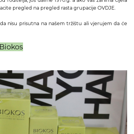
od roditelja, još davne 1970.g. a ako vas zanima cijela
acite pregled na pregled rasta grupacije
OVDJE
.
sada nisu prisutna na našem tržištu ali vjerujem da će
Biokos