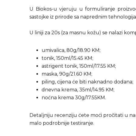
U Biokos-u vjeruju u formuliranje proizv
sastojke iz prirode sa naprednim tehnologij
U liniji za 20s (za masnu kožu) se nalazi ko
umivalica, 80g/18.90 KM;
tonik, 150ml/15.45 KM;
astrigent tonik, 150ml/17.55 KM;
maska, 90g/21.60 KM;
piling, cijena će biti naknadno dodana;
dnevna krema, 35ml/14.95 KM;
noćna krema 30g/17.55KM.
Detaljniju recenziju ćete moći pročitati u 
malo podrobnije testiranje.