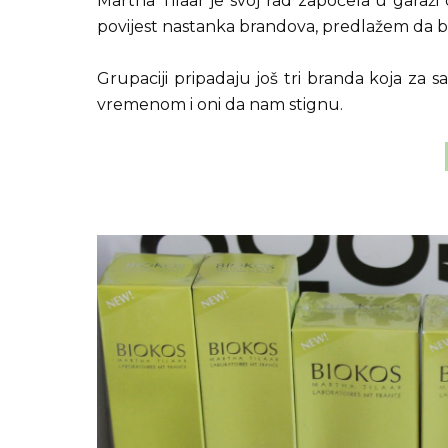
Martha Tilaar je svoj rad započela u garaži 
povijest nastanka brandova, predlažem da b
Grupaciji pripadaju još tri branda koja za 
vremenom i oni da nam stignu.