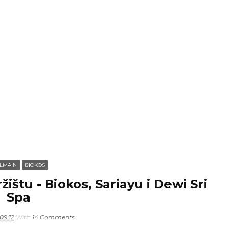
LMAIN
BIOKOS
ištu - Biokos, Sariayu i Dewi Sri
Spa
09:12
With
14 Comments