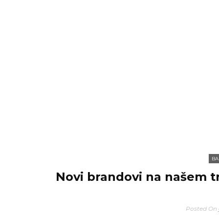
BA
Novi brandovi na našem trž
Posted On