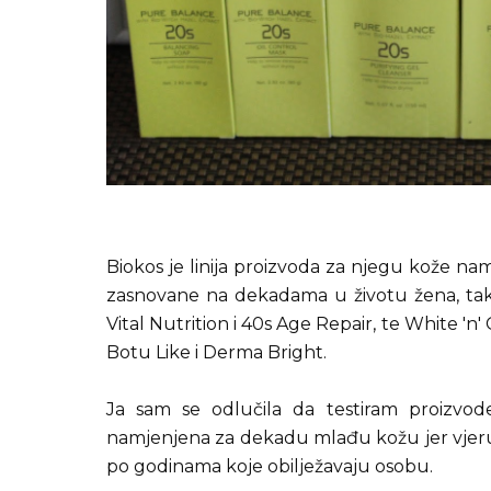
Biokos je linija proizvoda za njegu kože n
zasnovane na dekadama u životu žena, tako
Vital Nutrition i 40s Age Repair, te White 'n' 
Botu Like i Derma Bright.
Ja sam se odlučila da testiram proizvode
namjenjena za dekadu mlađu kožu jer vjeruj
po godinama koje obilježavaju osobu.