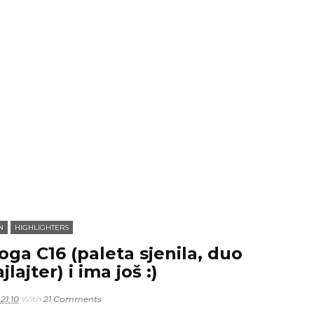
N
HIGHLIGHTERS
oga C16 (paleta sjenila, duo
lajter) i ima još :)
21:10
With
21 Comments