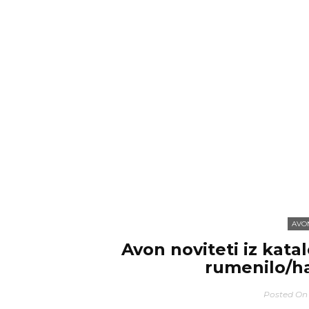
AVO
Avon noviteti iz katal
rumenilo/haj
Posted On