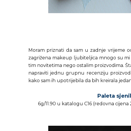
Moram priznati da sam u zadnje vrijeme 
zagrižena makeup ljubiteljica mnogo su mi d
tim novitetima nego ostalim proizvodima. Š
napraviti jednu grupnu recenziju proizvoda
kako sam ih upotrijebila da bih kreirala jeda
Paleta sjeni
6g/11.90 u katalogu C16 (redovna cijena