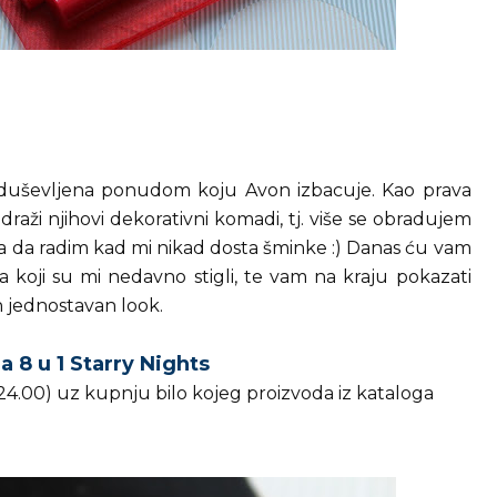
oduševljena ponudom koju Avon izbacuje. Kao prava
raži njihovi dekorativni komadi, tj. više se obradujem
ta da radim kad mi nikad dosta šminke :) Danas ću vam
 koji su mi nedavno stigli, te vam na kraju pokazati
n jednostavan look.
la 8 u 1 Starry Nights
 24.00) uz kupnju bilo kojeg proizvoda iz kataloga