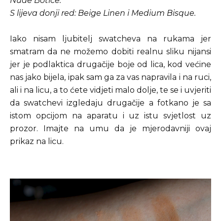
Nude Botice.
S lijeva donji red: Beige Linen i Medium Bisque.
Iako nisam ljubitelj swatcheva na rukama jer
smatram da ne možemo dobiti realnu sliku nijansi
jer je podlaktica drugačije boje od lica, kod većine
nas jako bijela, ipak sam ga za vas napravila i na ruci,
ali i na licu, a to ćete vidjeti malo dolje, te se i uvjeriti
da swatchevi izgledaju drugačije a fotkano je sa
istom opcijom na aparatu i uz istu svjetlost uz
prozor. Imajte na umu da je mjerodavniji ovaj
prikaz na licu.