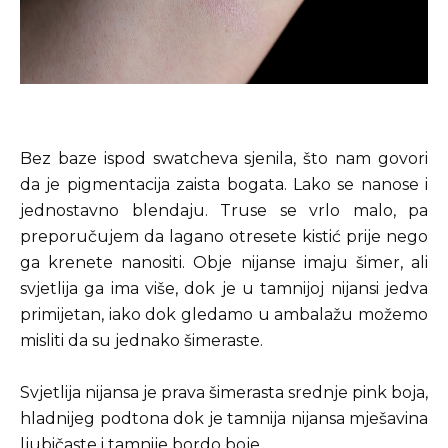
Bez baze ispod swatcheva sjenila, što nam govori
da je pigmentacija zaista bogata. Lako se nanose i
jednostavno blendaju. Truse se vrlo malo, pa
preporučujem da lagano otresete kistić prije nego
ga krenete nanositi. Obje nijanse imaju šimer, ali
svjetlija ga ima više, dok je u tamnijoj nijansi jedva
primijetan, iako dok gledamo u ambalažu možemo
misliti da su jednako šimeraste.
Svjetlija nijansa je prava šimerasta srednje pink boja,
hladnijeg podtona dok je tamnija nijansa mješavina
ljubičaste i tamnije bordo boje.