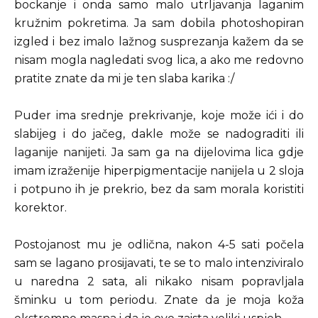
bockanje i onda samo malo utrljavanja laganim
kružnim pokretima. Ja sam dobila photoshopiran
izgled i bez imalo lažnog susprezanja kažem da se
nisam mogla nagledati svog lica, a ako me redovno
pratite znate da mi je ten slaba karika :/
Puder ima srednje prekrivanje, koje može ići i do
slabijeg i do jačeg, dakle može se nadograditi ili
laganije nanijeti. Ja sam ga na dijelovima lica gdje
imam izraženije hiperpigmentacije nanijela u 2 sloja
i potpuno ih je prekrio, bez da sam morala koristiti
korektor.
Postojanost mu je odlična, nakon 4-5 sati počela
sam se lagano prosijavati, te se to malo intenziviralo
u naredna 2 sata, ali nikako nisam popravljala
šminku u tom periodu. Znate da je moja koža