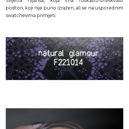
Svijetla nijansa, koja ima roskasto-breskvasti
podton, koji nije puno izražen, ali se na usporednim
swatchevima primijeti.