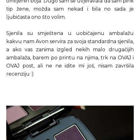
omiljenih boja. Dugo sam se uvjeravala da sam pink
tip žene, možda sam nekad i bila no sada je
ljubičasta ono što volim.
Sjenila su smještena u uobičajenu ambalažu
kakvu nam Avon servira za svoja standardna sjenila,
a ako vas zanima izgled nekih malo drugačijih
ambalaža, barem po printu na njima, trk na
OVAJ
i
OVAJ
post, ali ne ne idite mi još, nisam završila
recenziju :)