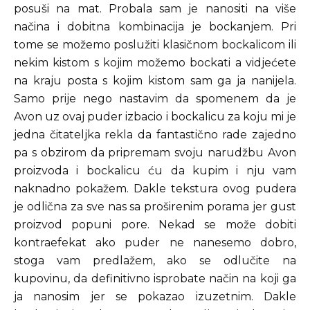
posuši na mat. Probala sam je nanositi na više
načina i dobitna kombinacija je bockanjem. Pri
tome se možemo poslužiti klasičnom bockalicom ili
nekim kistom s kojim možemo bockati a vidjećete
na kraju posta s kojim kistom sam ga ja nanijela.
Samo prije nego nastavim da spomenem da je
Avon uz ovaj puder izbacio i bockalicu za koju mi je
jedna čitateljka rekla da fantastično rade zajedno
pa s obzirom da pripremam svoju narudžbu Avon
proizvoda i bockalicu ću da kupim i nju vam
naknadno pokažem. Dakle tekstura ovog pudera
je odlična za sve nas sa proširenim porama jer gust
proizvod popuni pore. Nekad se može dobiti
kontraefekat ako puder ne nanesemo dobro,
stoga vam predlažem, ako se odlučite na
kupovinu, da definitivno isprobate način na koji ga
ja nanosim jer se pokazao izuzetnim. Dakle