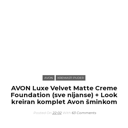
AVON
KREMASTI PUDER
AVON Luxe Velvet Matte Creme
Foundation (sve nijanse) + Look
kreiran komplet Avon šminkom
Posted On
22:02
With
63 Comments