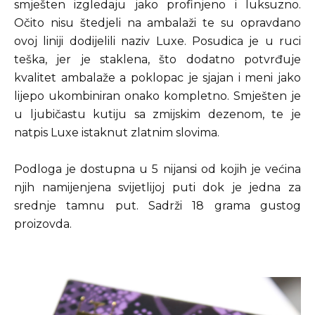
smješten izgledaju jako profinjeno i luksuzno.
Očito nisu štedjeli na ambalaži te su opravdano
ovoj liniji dodijelili naziv Luxe. Posudica je u ruci
teška, jer je staklena, što dodatno potvrđuje
kvalitet ambalaže a poklopac je sjajan i meni jako
lijepo ukombiniran onako kompletno. Smješten je
u ljubičastu kutiju sa zmijskim dezenom, te je
natpis Luxe istaknut zlatnim slovima.
Podloga je dostupna u 5 nijansi od kojih je većina
njih namijenjena svijetlijoj puti dok je jedna za
srednje tamnu put. Sadrži 18 grama gustog
proizovda.