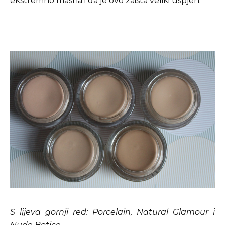
ekstremno masna i da je ovo zaista veliki uspjeh.
S lijeva gornji red: Porcelain, Natural Glamour i