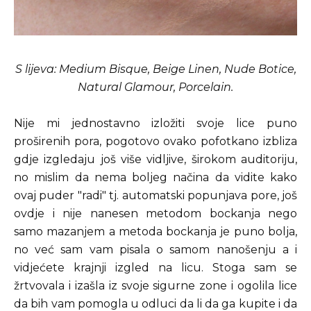
S lijeva: Medium Bisque, Beige Linen, Nude Botice,
Natural Glamour, Porcelain.
Nije mi jednostavno izložiti svoje lice puno
proširenih pora, pogotovo ovako pofotkano izbliza
gdje izgledaju još više vidljive, širokom auditoriju,
no mislim da nema boljeg načina da vidite kako
ovaj puder "radi" tj. automatski popunjava pore, još
ovdje i nije nanesen metodom bockanja nego
samo mazanjem a metoda bockanja je puno bolja,
no već sam vam pisala o samom nanošenju a i
vidjećete krajnji izgled na licu. Stoga sam se
žrtvovala i izašla iz svoje sigurne zone i ogolila lice
da bih vam pomogla u odluci da li da ga kupite i da