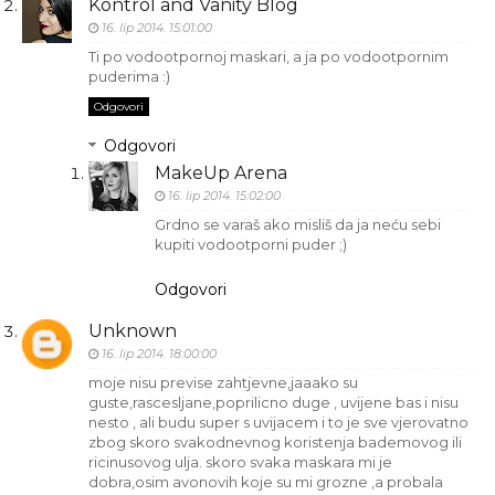
Kontrol and Vanity Blog
16. lip 2014. 15:01:00
Ti po vodootpornoj maskari, a ja po vodootpornim
puderima :)
Odgovori
Odgovori
MakeUp Arena
16. lip 2014. 15:02:00
Grdno se varaš ako misliš da ja neću sebi
kupiti vodootporni puder ;)
Odgovori
Unknown
16. lip 2014. 18:00:00
moje nisu previse zahtjevne,jaaako su
guste,rascesljane,poprilicno duge , uvijene bas i nisu
nesto , ali budu super s uvijacem i to je sve vjerovatno
zbog skoro svakodnevnog koristenja bademovog ili
ricinusovog ulja. skoro svaka maskara mi je
dobra,osim avonovih koje su mi grozne ,a probala