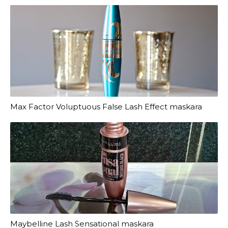
Max Factor Voluptuous False Lash Effect maskara
Maybelline Lash Sensational maskara