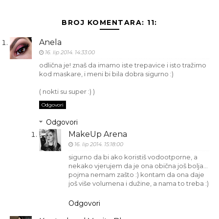
BROJ KOMENTARA: 11:
Anela
16. lip 2014. 14:33:00
odlična je! znaš da imamo iste trepavice i isto tražimo
kod maskare, i meni bi bila dobra sigurno :)
( nokti su super :) )
Odgovori
Odgovori
MakeUp Arena
16. lip 2014. 15:18:00
sigurno da bi ako koristiš vodootporne, a
nekako vjerujem da je ona obična još bolja…
pojma nemam zašto :) kontam da ona daje
još više volumena i dužine, a nama to treba :)
Odgovori