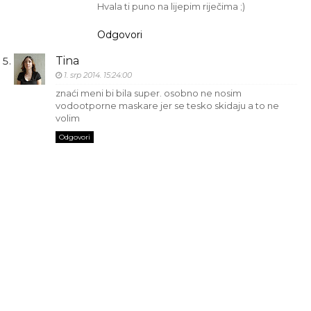
Hvala ti puno na lijepim riječima ;)
Odgovori
Tina
1. srp 2014. 15:24:00
znaći meni bi bila super. osobno ne nosim
vodootporne maskare jer se tesko skidaju a to ne
volim
Odgovori