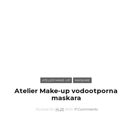
ATELIER MAKE-UP
MASKARE
Atelier Make-up vodootporna
maskara
Posted On
14:25
With
11 Comments