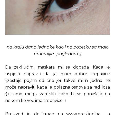
na kraju dana jednake kao i na početku sa malo
umornijim pogledom ;)
Da zaključim, maskara mi se dopada. Kada je
uspjela napraviti da ja imam dobre trepavice
(izostaje pojam odlične jer takve mi ni jedna ne
može napraviti kada je polazna osnova za rad loša
:)) samo mogu zamisliti kako bi se ponašala na
nekom ko već ima trepavice :)
Proizvod je dostupan na www.prestige.ba a