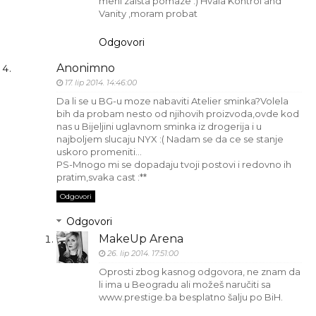
meni zaista pomaze :) Hvala Kontrol and
Vanity ,moram probat
Odgovori
Anonimno
17. lip 2014. 14:46:00
Da li se u BG-u moze nabaviti Atelier sminka?Volela
bih da probam nesto od njihovih proizvoda,ovde kod
nas u Bijeljini uglavnom sminka iz drogerija i u
najboljem slucaju NYX :( Nadam se da ce se stanje
uskoro promeniti...
PS-Mnogo mi se dopadaju tvoji postovi i redovno ih
pratim,svaka cast :**
Odgovori
Odgovori
MakeUp Arena
26. lip 2014. 17:51:00
Oprosti zbog kasnog odgovora, ne znam da
li ima u Beogradu ali možeš naručiti sa
www.prestige.ba besplatno šalju po BiH.