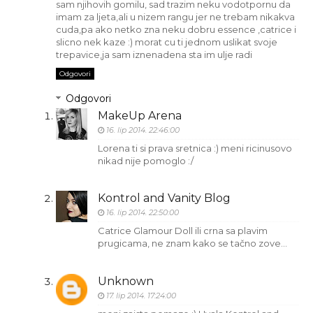
sam njihovih gomilu, sad trazim neku vodotpornu da
imam za ljeta,ali u nizem rangu jer ne trebam nikakva
cuda,pa ako netko zna neku dobru essence ,catrice i
slicno nek kaze :) morat cu ti jednom uslikat svoje
trepavice,ja sam iznenadena sta im ulje radi
Odgovori
Odgovori
MakeUp Arena
16. lip 2014. 22:46:00
Lorena ti si prava sretnica :) meni ricinusovo
nikad nije pomoglo :/
Kontrol and Vanity Blog
16. lip 2014. 22:50:00
Catrice Glamour Doll ili crna sa plavim
prugicama, ne znam kako se tačno zove...
Unknown
17. lip 2014. 17:24:00