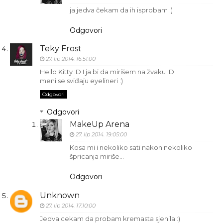
ja jedva čekam da ih isprobam :)
Odgovori
Teky Frost
27. lip 2014. 16:51:00
Hello Kitty :D I ja bi da mirišem na žvaku :D
meni se sviđaju eyelineri :)
Odgovori
Odgovori
MakeUp Arena
27. lip 2014. 19:05:00
Kosa mi i nekoliko sati nakon nekoliko
špricanja miriše...
Odgovori
Unknown
27. lip 2014. 17:10:00
Jedva cekam da probam kremasta sjenila :)