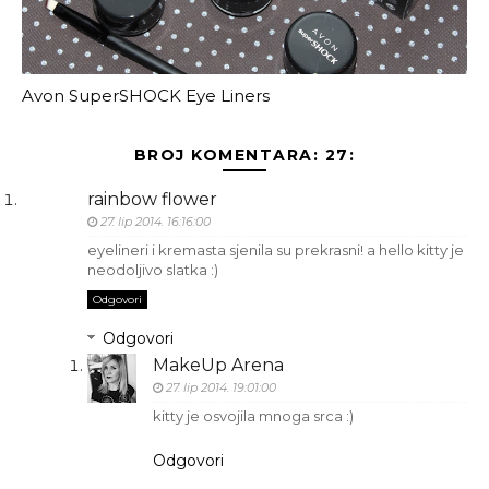
Avon SuperSHOCK Eye Liners
BROJ KOMENTARA: 27:
rainbow flower
27. lip 2014. 16:16:00
eyelineri i kremasta sjenila su prekrasni! a hello kitty je
neodoljivo slatka :)
Odgovori
Odgovori
MakeUp Arena
27. lip 2014. 19:01:00
kitty je osvojila mnoga srca :)
Odgovori