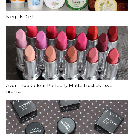
Nega kože tijela
Avon True Colour Perfectly Matte Lipstick - sve
nijanse