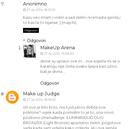
Anonimno
27. lip 2014. 18:12:00
bazu vec imam i volim a sad zelim i kremasta sjenila,i
to bas te tri nijanse :) (majchi)
Odgovori
Odgovori
MakeUp Arena
27. lip 2014. 19:06:00
divne su upravo ove tri… ova svijetla mi se u
katalogu nije činila ovako lijepa kao uživo…
baš je divna….
Odgovori
Make up Judge
27. lip 2014. 18:18:00
oh ovo je bilo brzo, nisi li još jutros dobila ove
poklone? uvjek kada pomislim to je to, ono novo
pozitivno iznenađenje. ILUMINIRAJUĆI DUO
BRONZER (Light Bronze) apsolutno želim, pogotovo
sada kada sam vidjela kako izgleda, ali i ova sjenila