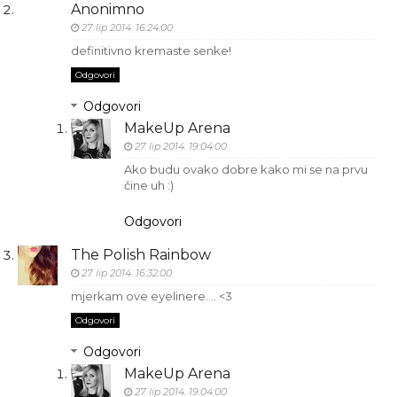
Anonimno
27. lip 2014. 16:24:00
definitivno kremaste senke!
Odgovori
Odgovori
MakeUp Arena
27. lip 2014. 19:04:00
Ako budu ovako dobre kako mi se na prvu
čine uh :)
Odgovori
The Polish Rainbow
27. lip 2014. 16:32:00
mjerkam ove eyelinere.... <3
Odgovori
Odgovori
MakeUp Arena
27. lip 2014. 19:04:00