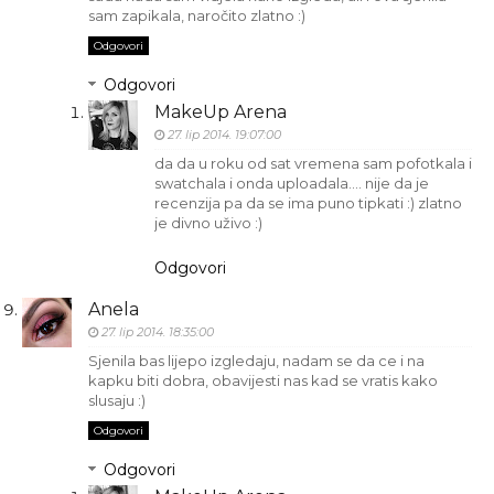
sam zapikala, naročito zlatno :)
Odgovori
Odgovori
MakeUp Arena
27. lip 2014. 19:07:00
da da u roku od sat vremena sam pofotkala i
swatchala i onda uploadala…. nije da je
recenzija pa da se ima puno tipkati :) zlatno
je divno uživo :)
Odgovori
Anela
27. lip 2014. 18:35:00
Sjenila bas lijepo izgledaju, nadam se da ce i na
kapku biti dobra, obavijesti nas kad se vratis kako
slusaju :)
Odgovori
Odgovori