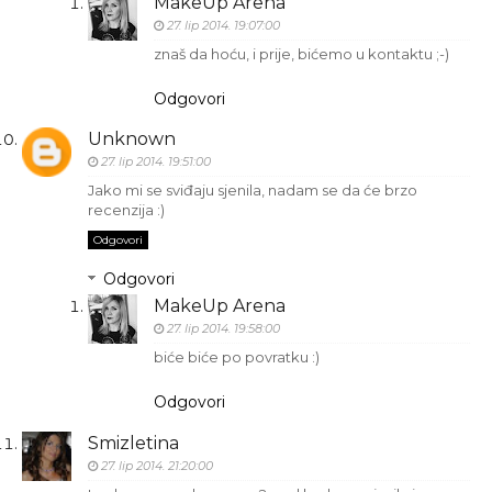
MakeUp Arena
27. lip 2014. 19:07:00
znaš da hoću, i prije, bićemo u kontaktu ;-)
Odgovori
Unknown
27. lip 2014. 19:51:00
Jako mi se sviđaju sjenila, nadam se da će brzo
recenzija :)
Odgovori
Odgovori
MakeUp Arena
27. lip 2014. 19:58:00
biće biće po povratku :)
Odgovori
Smizletina
27. lip 2014. 21:20:00