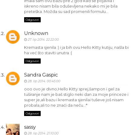
Imala sam ovu bazu pre 2 god kad se pojavila i
iskreno nisam bila oduševljena nekako mi je bila
preteška. Možda su sad promenili formulu...
Odgovori
Unknown
27. lip 2014. 22:22:00
Kremasta sjenila :) i ja bih ovu Hello Kitty kutiju, našla bi
ha već što staviti unutra :(
Odgovori
Sandra Gaspic
28. lip 2014. 00:45:00
ooo ovo je divno,Hello Kitty sprej,šampon i gel za
tuširanje nam je baš stiglo neki dan za moje princeze i
super je,ali bazu i kremasta sjenilai tuševe još nisam
probala,ali to ne znaći da neču..:*
Odgovori
sassy
28. lip 2014. 21:10:00